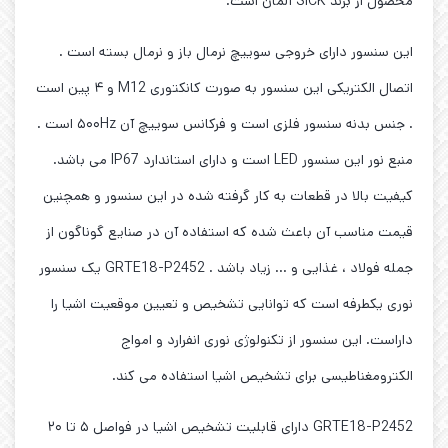
محصول از برند SICK آلمان است.
این سنسور دارای خروجی سوییچ نرمال باز و نرمال بسته است .
اتصال الکتریکی این سنسور به صورت کانکتوری M12 و ۴ پین است
. جنس بدنه سنسور فلزی است و فرکانس سوییچ آن ۵۰۰Hz است .
منبع نور این سنسور LED است و دارای استاندارد IP67 می باشد.
کیفیت بالا در قطعات به کار گرفته شده در این سنسور و همچنین
قیمت مناسب آن باعث شده که استفاده آن در صنایع گوناگون از
جمله فولاد ، غذایی و … زیاد باشد . GRTE18-P2452 یک سنسور
نوری یکطرفه است که توانایی تشخیص و تعیین موقعیت اشیا را
داراست. این سنسور از تکنولوژی نوری انفرارد و امواج
الکترومغناطیسی برای تشخیص اشیا استفاده می کند.
GRTE18-P2452 دارای قابلیت تشخیص اشیا در فواصل ۵ تا ۲۰