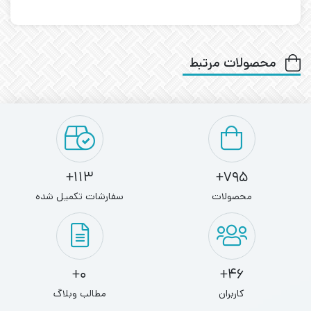
محصولات مرتبط
113+
795+
محصولات
سفارشات تکمیل شده
0+
46+
کاربران
مطالب وبلاگ