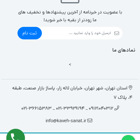
با عضویت در خبرنامه از آخرین پیشنهادها و تخفیف های
ما زودتر از بقیه با خبر شوید!
ثبت نام
نمادهای ما
>
استان تهران، شهر تهران، خیابان لاله زار، پاساژ بازار صنعت، طبقه
4، پلاک 7
09121040312 _ 021-33929194 _ 021-36615383
info@kaveh-sanat.ir