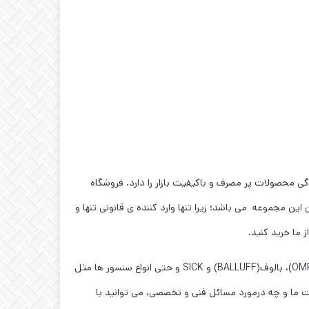
ی محصولات پر مصرف و باکیفیت بازار را دارد. فروشگاه
این مجموعه می باشد؛ زیرا تنها وارد کننده ی قانونی تنها و
نکته ی مهم تر این است ،که شما در این فروشگاه میتوانید محصولات تخصصی تری را همچون محصولات آتونیکس(AUTONICS)، امرن(OMRON)، بالوف(BALLUFF) و SICK و حتی انواع سنسور ها مثل
ات ما و چه درمورد مسائل فنی و تخصصی، می توانید با