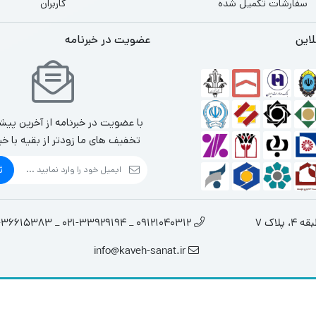
سفارشات تکمیل شده
کاربران
لاین
عضویت در خبرنامه
با عضویت در خبرنامه از آخرین پیش
تخفیف های ما زودتر از بقیه با خب
ث
لاک 7
09121040312 _ 021-33929194 _ 021-36615383
info@kaveh-sanat.ir