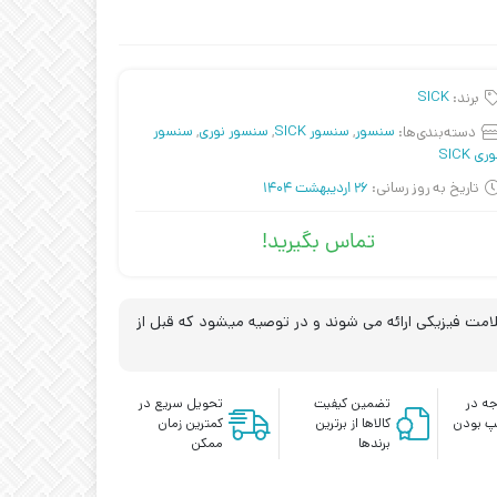
برند:
SICK
دسته‌بندی‌ها:
سنسور
,
سنسور SICK
,
سنسور نوری
,
سنسور
ری SICK
تاریخ به روز رسانی:
26 اردیبهشت 1404
تماس بگیرید!
مت فیزیکی ارائه می شوند و در توصیه میشود که قبل از
ه در
تضمین کیفیت
تحویل سریع در
پ بودن
کالاها از برترین
کمترین زمان
برندها
ممکن