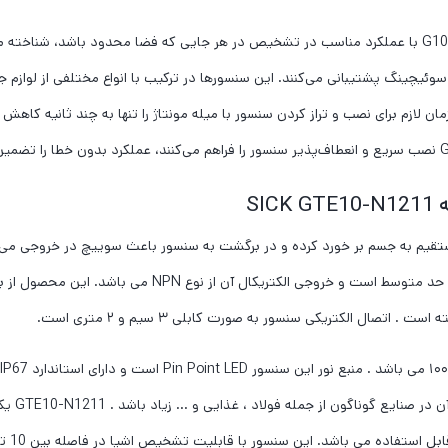
سنسور نوری یکطرفه SICK GTE10-N1211؛ سری محصولات G10 با عملکرد مناسب در تشخیص در هر جایی که فضا 
ئیچینگ پشتیبانی می‌کنند. این سنسورها در ترکیب با انواع مختلفی از لوازم جانب
ند. سیستم مونتاژ Q-Lock ثبت اختراع شده برای G10، زمان لازم برای نصب و تراز کردن سنسور با میله مونتاژ را 
SI
GTE10-N12 سنسور به صورت مستقیم به جسم بر خورد کرده و در برگشت به سنسور باعث سوییچ در 
صال الکتریکی سنسور به صورت کابلی ۳ سیم و ۲ متری است.
سنسور و 