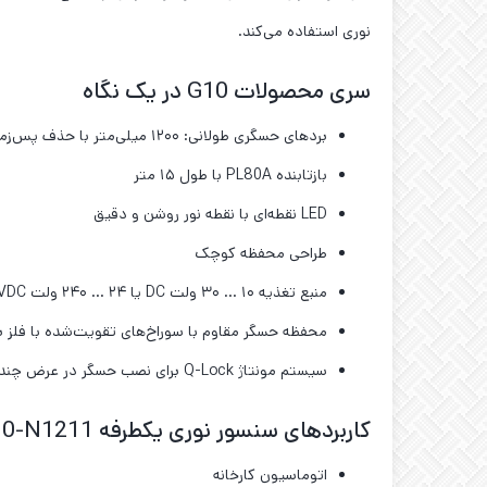
نوری استفاده می‌کند.
سری محصولات G10 در یک نگاه
بردهای حسگری طولانی: ۱۲۰۰ میلی‌متر با حذف پس‌زمینه
بازتابنده PL80A با طول ۱۵ متر
LED نقطه‌ای با نقطه نور روشن و دقیق
طراحی محفظه کوچک
منبع تغذیه ۱۰ … ۳۰ ولت DC یا ۲۴ … ۲۴۰ ولت AC/VDC با خروجی PNP/NPN یا رله
محفظه حسگر مقاوم با سوراخ‌های تقویت‌شده با فلز بر
سیستم مونتاژ Q-Lock برای نصب حسگر در عرض چند ثانیه
کاربردهای سنسور نوری یکطرفه SICK GTE10-N1211
اتوماسیون کارخانه