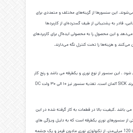
محدود باشد، شناخته می‌شوند. این سنسورها از گزینه‌های مختلف و متعددی برای
ی، قادر به پشتیبانی از طیف گسترده‌ای از کاربردها
تنها به چند ثانیه کاهش می‌دهد و این محصول را به محصولی ایده‌آل برای کاربردهای
خروجی می شود . این سنسور از نوع نوری و یکطرفه می باشد و رنج کار
کرد آن ۴۰ تا ۹۵۰ میلی متر است . اندازه این سنسور نوری در حد متوسط است و خروجی الکتریکال آن از نوع NPN می باشد. این محصول از برند SICK آلمان است. تغذیه سنسور نیز ۱۰ الی ۳۰ ولت DC
جنس بدنه سنسور پلاستیکی است و فرکانس سوییچ آن ۱۰۰۰Hz می باشد . منبع نور این سنسور Pin Point LED است و دارای استاندارد IP67 می باشد .کیفیت بالا در قطعات به کار گرفته شده در این
همچنین قیمت مناسب آن باعث شده که استفاده آن در صنایع گوناگون از جمله فولاد ، غذایی و … زیاد باشد . GTE10-N1211 یکی از سنسورهای نوری یکطرفه است که به دلیل ویژگی های
فنی خود، برای تشخیص اشیا و مواد برخی از صنایع مختلف قابل استفاده می باشد. این سنسور با قابلیت تشخیص اشیا در فاصله بین 10 تا 120 میلی‌متر، از تکنولوژی نوری مادون قرمز و یک چشمه