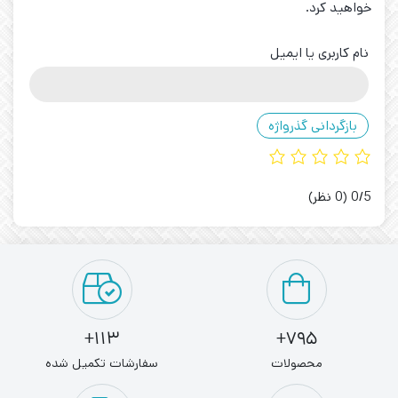
خواهید کرد.
نام کاربری یا ایمیل
بازگردانی گذرواژه
‫0/5
‫(0 نظر)
113+
795+
محصولات
سفارشات تکمیل شده