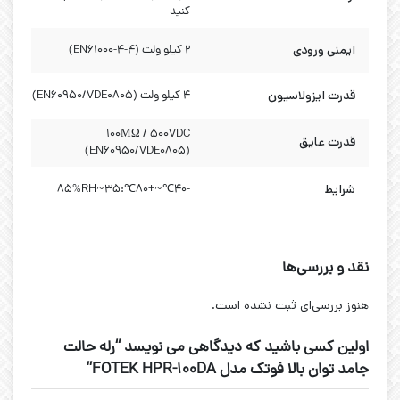
کنید
ایمنی ورودی
2 کیلو ولت (EN61000-4-4)
قدرت ایزولاسیون
4 کیلو ولت (EN60950/VDE0805)
100ΜΩ / 500VDC
قدرت عایق
(EN60950/VDE0805)
شرایط
-40℃~+80℃:35~85%RH
نقد و بررسی‌ها
هنوز بررسی‌ای ثبت نشده است.
اولین کسی باشید که دیدگاهی می نویسد “رله حالت
جامد توان بالا فوتک مدل FOTEK HPR-100DA”