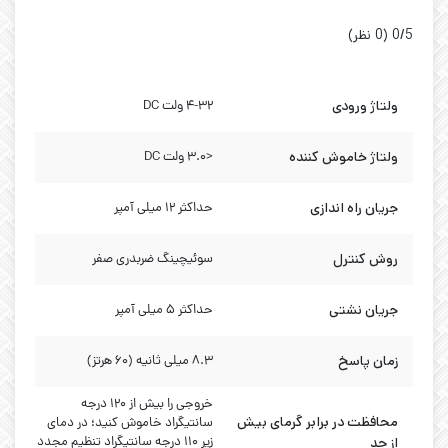
‫0/5
‫(0 نظر)
ولتاژ ورودی
4-32 ولت DC
ولتاژ خاموش کننده
<3.0 ولت DC
جریان راه اندازی
حداکثر 12 میلی آمپر
روش کنترل
سوئیچینگ ضربدری صفر
جریان نشتی
حداکثر 5 میلی آمپر
زمان پاسخ
8.3 میلی ثانیه (60 هرتز)
خروجی را بیش از 120 درجه
محافظت در برابر گرمای بیش
سانتیگراد خاموش کنید؛ در دمای
از حد
زیر 110 درجه سانتیگراد تنظیم مجدد