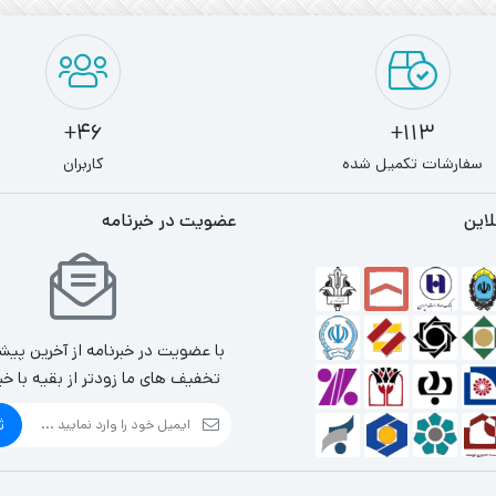
46+
113+
سفارشات تکمیل شده
کاربران
لاین
عضویت در خبرنامه
با عضویت در خبرنامه از آخرین پیش
تخفیف های ما زودتر از بقیه با خب
ث