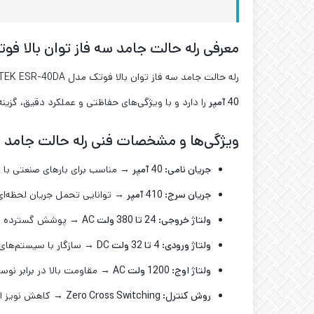
معرفی رله حالت جامد سه فاز توان بالا فوتک مدل -40DA
رله حالت جامد سه فاز توان بالا فوتک مدل FOTEK ESR-40DA یک انتخاب حرفه‌ای برای کنترل بارهای صنعتی با توان بالا است. این ماژول DC به AC با طراحی پیشرفته، قابلیت تحمل جریان نامی تا
40
آمپر
را دارد و با ویژگی‌های حفاظتی و عملکرد دقیق، گزی
ویژگی‌ها و مشخصات فنی رله حالت جامد سه فاز توا
جریان نامی: 40 آمپر
→ مناسب برای بارهای صنعتی با مص
جریان سرج: 410 آمپر
→ توانایی تحمل جریان لحظه‌ای بال
ولتاژ خروجی: 24 تا 380 ولت
AC
→ پوشش گسترده برای
ولتاژ ورودی: 4 تا 32 ولت
DC
→ سازگار با سیستم‌های کنترل و PLC برای 
ولتاژ اوج: 1200 ولت
AC
→ مقاومت بالا در برابر نوسا
روش کنترل
: Zero Cross Switching
→ کاهش نویز ال