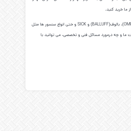
نکته ی مهم تر این است ،که شما در این فروشگاه میتوانید محصولات تخصصی تری را همچون محصولات آتونیکس(AUTONICS)، امرن(OMRON)، بالوف(BALLUFF) و SICK و حتی انواع سنسور ها مثل
ات ما و چه درمورد مسائل فنی و تخصصی، می توانید با