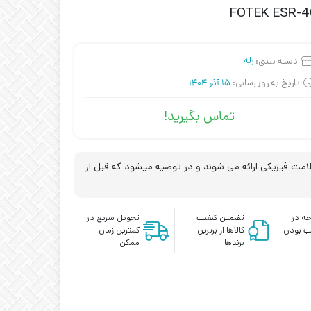
دسته بندی:
رله
تاریخ به روز رسانی:
15 آذر 1404
تماس بگیرید!
مت فیزیکی ارائه می شوند و در توصیه میشود که قبل از
ه در
تضمین کیفیت
تحویل سریع در
پ بودن
کالاها از برترین
کمترین زمان
برندها
ممکن