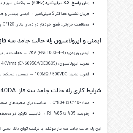
زمان پاسخ: 8.3 میلی‌ثانیه
(60Hz)
→ واکنش سریع برای
جریان نشتی: حداکثر 5 میلی‌آمپر
→ ایمنی بیشتر و جلو
محافظت حرارتی
:
قطع خودکار در دمای بالای 120°C و بازگشت در دمای زیر 110°C → جلوگیری از آسیب ناشی از گرمای بیش از حد.
ایمنی و ایزولاسیون رله حالت جامد سه فاز توان بالا DA
ایمنی ورودی: 2KV (EN61000-4-4) → حفاظت در برابر تداخلات الکتریکی.
قدرت ایزولاسیون: 4KVrms (EN60950/VDE0805) → جداسازی مطمئن بین ورودی و خروجی.
قدرت عایق: 100ΜΩ / 500VDC → تضمین عملکرد پایدار در شرایط کاری سخت.
شرایط کاری رله حالت جامد سه فاز FOTEK ESR-40DA
دما: -40°C تا +80°C → مناسب برای محیط‌های صنعتی با شرایط آب‌وهوایی متغیر.
رطوبت: 35% تا 85% RH → قابلیت کارکرد در محیط‌های مرطوب بدون افت عملکرد.
این رله حالت جامد سه فاز فوتک، با ترکیب توان بالا، ایمنی