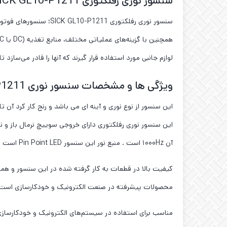
سنسور نوری رفلکتوری SICK GL10-P1211
لوازم جانبی مورد استفاده قرار گیرند که آنها را قادر می‌سازد ت
ویژگی ها و مشخصات سنسور نوری SICK GL10-P1211
آن ۱۰۰۰Hz است . منبع نور این سنسور Pin Point LED است و دارای استاندارد IP67 می باشد . دمای کار کرد این سنسور از ۴۰- تا ۷۰+ درجه سانتی گراد است .
کیفیت بالا در قطعات به کار گرفته شده در این سنسور و هم
محصولات پیشرفته در صنعت الکترونیک و خودکارسازی است که براساس دو LED قرمز و فتوترانزیستور به تشخیص حضور و عدم ح