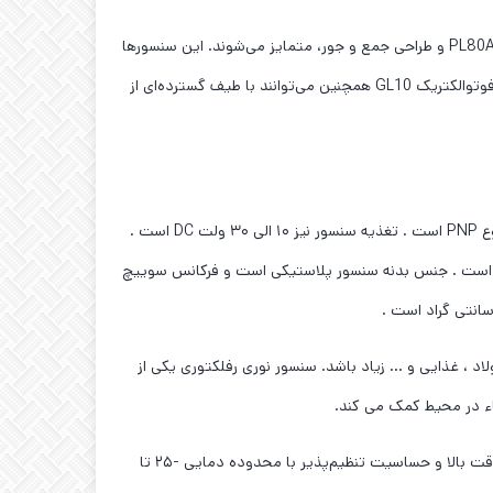
سنسور نوری رفلکتوری SICK GL10-P1211؛ سنسورهای فوتوالکتریک SICK GL10 با قابلیت تشخیص فواصل طولانی تا ۱۵ متر روی رفلکتور PL80A و طراحی جمع و جور، متمایز می‌شوند. این سنسورها
همچنین با گزینه‌های عملیاتی مختلف، منابع تغذیه (DC یا AC/DC) و خروجی‌های سوئیچینگ (PNP/NPN یا رله) سازگار هستند. سنسورهای فوتوالکتریک GL10 همچنین می‌توانند با طیف گسترده‌ای از
این سنسور از نوع نوری و آینه ای می باشد و رنج کار کرد آن تا ۱۰ متر است . اندازه این سنسور نوری در حد متوسط و خروجی الکتریکال آن از نوع PNP است . تغذیه سنسور نیز ۱۰ الی ۳۰ ولت DC است .
کتوری دارای خروجی سوییچ نرمال باز و نرمال بسته است . اتصال الکتریکی این سنسور به صورت کابلی ۳ سیم و ۲ متری است . جنس بدنه سنسور پلاستیکی است و فرکانس سوییچ
د ، غذایی و … زیاد باشد. سنسور نوری رفلکتوری یکی از
مناسب برای استفاده در سیستم‌های الکترونیک و خودکارسازی مختلف از جمله خودروسازی، رباتیک و سامانه‌های صنعتی، این سنسور دارای دقت بالا و حساسیت تنظیم‌پذیر با محدوده دمایی -۲۵ تا