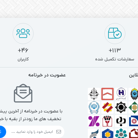
46+
113+
سفارشات تکمیل شده
کاربران
لاین
عضویت در خبرنامه
با عضویت در خبرنامه از آخرین پیش
تخفیف های ما زودتر از بقیه با خب
ث