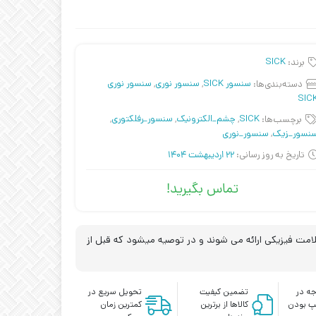
برند:
SICK
دسته‌بندی‌ها:
سنسور SICK
,
سنسور نوری
,
سنسور نوری
SIC
برچسب‌ها:
SICK
,
چشم_الکترونیک
,
سنسور_رفلکتوری
,
نسور_زیک
,
سنسور_نوری
تاریخ به روز رسانی:
22 اردیبهشت 1404
تماس بگیرید!
مت فیزیکی ارائه می شوند و در توصیه میشود که قبل از
ه در
تضمین کیفیت
تحویل سریع در
پ بودن
کالاها از برترین
کمترین زمان