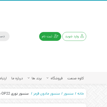
وارد شوید
ثبت نام
کاوه صنعت
فروشگاه
برند ها
درباره ما
ارتباط
خانه
سنسور
سنسور مادون قرمز
سنسور نوری E3FA-DP22