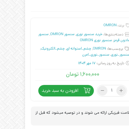
برند:
OMRON
دسته‌بندی‌ها:
خرید سنسور نوری
,
سنسور OMRON
,
سنسور
ادون قرمز
,
سنسور نوری OMRON
برچسب‌ها:
OMRON
,
چشم_استوانه ای
,
چشم_الکترونیک
,
نسور_نوری
,
سنسور_نوری_امرن
تاریخ به روز رسانی:
17 مهر 1404
۱,۶۰۰,۰۰۰
تومان
سنسور
افزودن به سبد خرید
نوری
E3FA-
DP22
عدد
مت فیزیکی ارائه می شوند و در توصیه میشود که قبل از