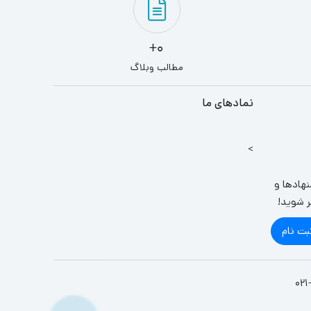
0+
مطالب وبلاگ
نمادهای ما
>
نهادها و
ر شوید!
بت نام