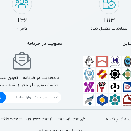
46+
113+
سفارشات تکمیل شده
کاربران
لاین
عضویت در خبرنامه
با عضویت در خبرنامه از آخرین پیش
تخفیف های ما زودتر از بقیه با خب
ث
لاک 7
09121040312 _ 021-33929194 _ 021-36615383