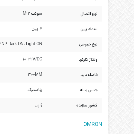
نوع اتصال
سوکت M12
تعداد پین
4 پین
نوع خروجی
PNP Dark-ON، Light-ON
ولتاژ کارکرد
10-30V/DC
فاصله دید
300MM
جنس بدنه
پلاستیک
کشور سازنده
ژاپن
OMRON