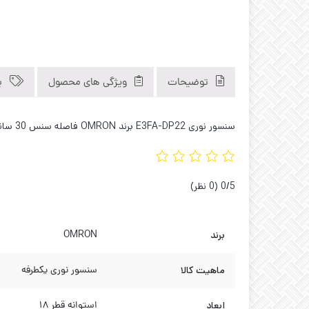
توضیحات
ویژگی های محصول
ب
سنسور نوری E3FA-DP22 برند OMRON فاصله سنس 30 سانت .کاوه صنعت فروشگاه تخصصی سنسورهای صنعتی و اروپایی 02133929194 02136615383 09121040312
‫0/5
‫(0 نظر)
برند
OMRON
ماهیت کالا
سنسور نوری یکطرفه
ابعاد
استوانه قطر 18