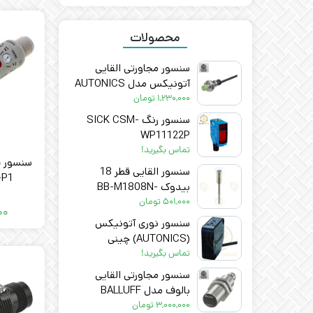
محصولات
سنسور مجاورتی القایی
آتونیکس مدل AUTONICS
PR12-4DN – اصل
۱,۲۳۰,۰۰۰
تومان
سنسور رنگ SICK CSM-
WP11122P
تماس بگیرید!
سنسور القایی قطر 18
-P1
بیدوک BB-M1808N-
C11P2 BEDOOK
۵۰۱,۰۰۰
تومان
۰۰
سنسور نوری آتونیکس
(AUTONICS) چینی
BX15M-TFR-T
تماس بگیرید!
سنسور مجاورتی القایی
بالوف مدل BALLUFF
BESM18MI-PSC80B-
۳,۰۰۰,۰۰۰
تومان