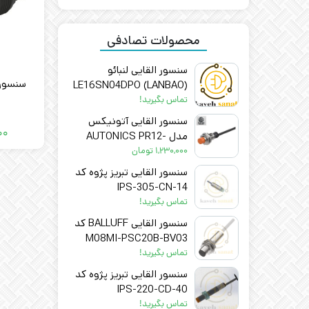
S04G
محصولات تصادفی
سنسور القایی لنبائو
سنسور نوری
(LANBAO) LE16SN04DPO
تماس بگیرید!
سنسور القایی آتونیکس
۰۰
مدل AUTONICS PR12-
4DP – اصل
۱,۲۳۰,۰۰۰
تومان
سنسور القایی تبریز پژوه کد
IPS-305-CN-14
تماس بگیرید!
سنسور القایی BALLUFF کد
M08MI-PSC20B-BV03
تماس بگیرید!
سنسور القایی تبریز پژوه کد
IPS-220-CD-40
تماس بگیرید!