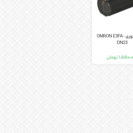
سنسور نوری OMRON E3FA-
DN23
۱,۵۵۰,
تومان