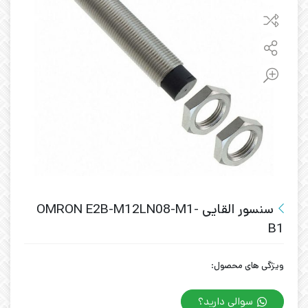
سنسور القایی OMRON E2B-M12LN08-M1-
B1
ویژگی های محصول:
سوالی دارید؟