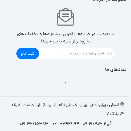
با عضویت در خبرنامه از آخرین پیشنهادها و تخفیف های
ما زودتر از بقیه با خبر شوید!
ثبت نام
نمادهای ما
>
استان تهران، شهر تهران، خیابان لاله زار، پاساژ بازار صنعت، طبقه
4، پلاک 7
09121040312 _ 021-33929194 _ 021-36615383