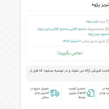
برند:
تبریز پزوه
دسته‌بندی‌ها:
سنسور القایی
,
سنسور القایی تبریز پژوه
,
نسور تبریز پژوه
تاریخ به روز رسانی:
7 اسفند 1403
تماس بگیرید!
مت فیزیکی ارائه می شوند و در توصیه میشود که قبل از
ه در
تضمین کیفیت
تحویل سریع در
پ بودن
کالاها از برترین
کمترین زمان
برندها
ممکن