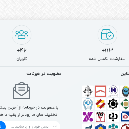
46+
113+
سفارشات تکمیل شده
کاربران
لاین
عضویت در خبرنامه
با عضویت در خبرنامه از آخرین پیش
تخفیف های ما زودتر از بقیه با خب
ث