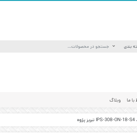
 با ما
وبلاگ
وه