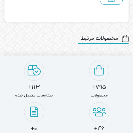
محصولات مرتبط
113+
795+
محصولات
سفارشات تکمیل شده
0+
46+