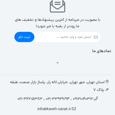
با عضویت در خبرنامه از آخرین پیشنهادها و تخفیف های
ما زودتر از بقیه با خبر شوید!
ثبت نام
نمادهای ما
>
استان تهران، شهر تهران، خیابان لاله زار، پاساژ بازار صنعت، طبقه
4، پلاک 7
09121040312 _ 021-33929194 _ 021-36615383
info@kaveh-sanat.ir