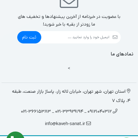
با عضویت در خبرنامه از آخرین پیشنهادها و تخفیف های
ما زودتر از بقیه با خبر شوید!
ثبت نام
نمادهای ما
>
استان تهران، شهر تهران، خیابان لاله زار، پاساژ بازار صنعت، طبقه
4، پلاک 7
09121040312 _ 021-33929194 _ 021-36615383
info@kaveh-sanat.ir