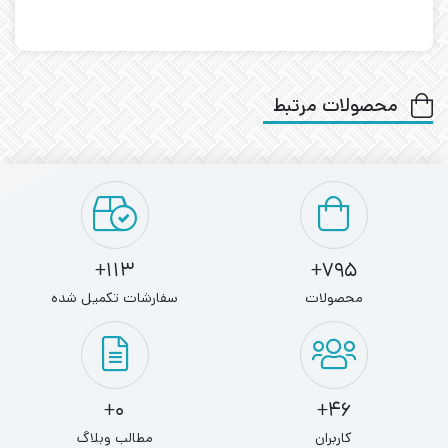
محصولات مرتبط
113+
795+
محصولات
سفارشات تکمیل شده
0+
46+
کاربران
مطالب وبلاگ