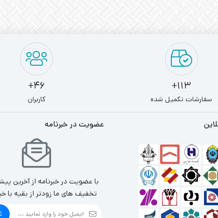
46+
113+
سفارشات تکمیل شده
کاربران
لاین
عضویت در خبرنامه
با عضویت در خبرنامه از آخرین پیش
تخفیف های ما زودتر از بقیه با خب
ث