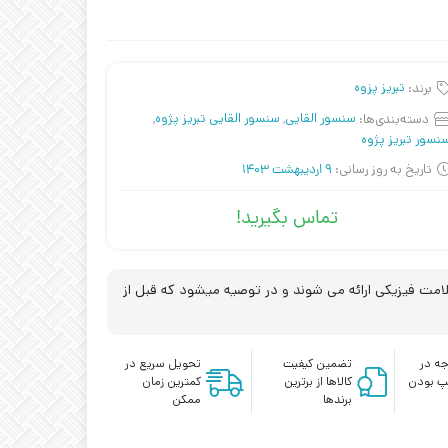
برند:
تبریز پزوه
دسته‌بندی‌ها:
سنسور القایی
,
سنسور القایی تبریز پژوه
,
نسور تبریز پژوه
تاریخ به روز رسانی:
9 اردیبهشت 1403
تماس بگیرید!
مت فیزیکی ارائه می شوند و در توصیه میشود که قبل از
ه در
تضمین کیفیت
تحویل سریع در
پ بودن
کالاها از برترین
کمترین زمان
برندها
ممکن