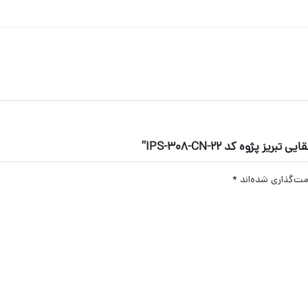
ژوه کد IPS-308-CN-22”
مت‌گذاری شده‌اند
*