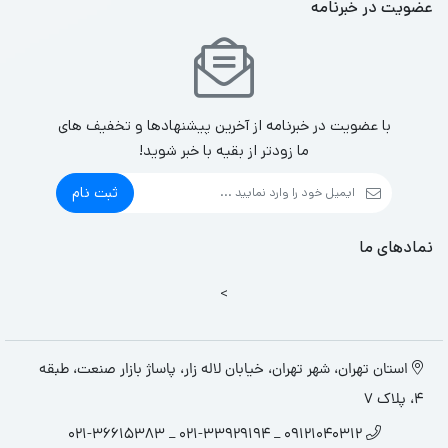
عضویت در خبرنامه
با عضویت در خبرنامه از آخرین پیشنهادها و تخفیف های
ما زودتر از بقیه با خبر شوید!
ثبت نام
نمادهای ما
>
استان تهران، شهر تهران، خیابان لاله زار، پاساژ بازار صنعت، طبقه
4، پلاک 7
09121040312 _ 021-33929194 _ 021-36615383