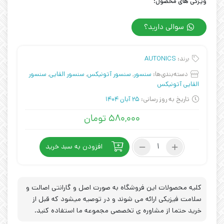
ویژگی های محصول:
سوالی دارید؟
برند:
AUTONICS
دسته‌بندی‌ها:
سنسور
,
سنسور آتونیکس
,
سنسور القایی
,
سنسور
القایی آتونیکس
تاریخ به روز رسانی:
25 آبان 1404
۵۸۰,۰۰۰
تومان
سنسور
افزودن به سبد خرید
القایی
آتونیکس
چینی
(AUTONICS)
کلیه محصولات این فروشگاه به صورت اصل و گارانتی اصالت و
PR18-
سلامت فیزیکی ارائه می شوند و در توصیه میشود که قبل از
8DP3
خرید حتما از مشاوره ی تخصصی مجموعه ما استفاده کنید.
عدد