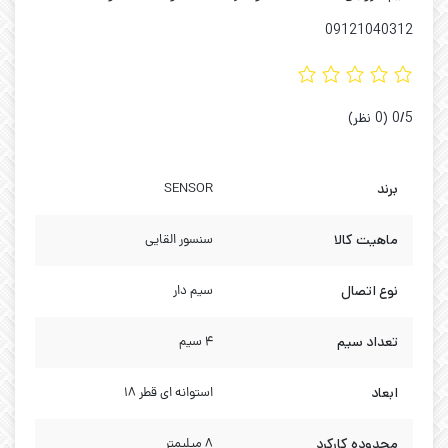
09121040312
‫0/5
‫(0 نظر)
برند
SENSOR
ماهیت کالا
سنسور القایی
نوع اتصال
سیم دار
تعداد سیم
4 سیم
ابعاد
استوانه ای قطر 18
محدوده کارکرد
8 میلیمتر