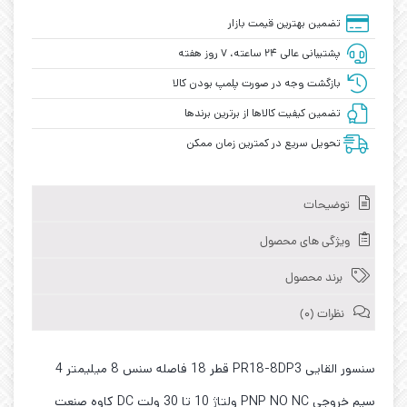
تضمین بهترین قیمت بازار
پشتیبانی عالی ۲۴ ساعته، ۷ روز هفته
بازگشت وجه در صورت پلمپ بودن کالا
تضمین کیفیت کالاها از برترین برندها
تحویل سریع در کمترین زمان ممکن
توضیحات
ویژگی های محصول
برند محصول
نظرات (0)
سنسور القایی PR18-8DP3 قطر 18 فاصله سنس 8 میلیمتر 4
سیم خروجی PNP NO NC ولتاژ 10 تا 30 ولت DC کاوه صنعت