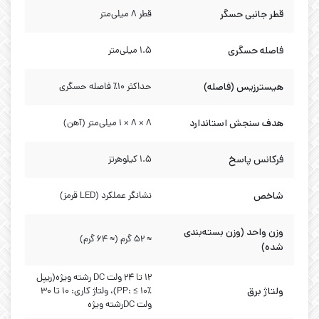
قطر جانبی حسگر
قطر ۸ میلی‌متر
فاصله حسگری
۱.۵ میلی‌متر
هیسترزیس (فاصله)
حداکثر 10٪ فاصله حسگری
هدف سنجش استاندارد
8 × 8 × 1 میلی‌متر (آهن)
فرکانس پاسخ
۱.۵ کیلوهرتز
شاخص
نشانگر عملکرد (LED قرمز)
وزن واحد (وزن بسته‌بندی
≈ ۵۲ گرم (≈ ۶۴ گرم)
شده)
۱۲ تا ۲۴ ولت DC رشته ویژه(ریپل
ولتاژ برق
PP: ≤ ۱۰٪)، ولتاژ کاری: ۱۰ تا ۳۰
ولت DCرشته ویژه