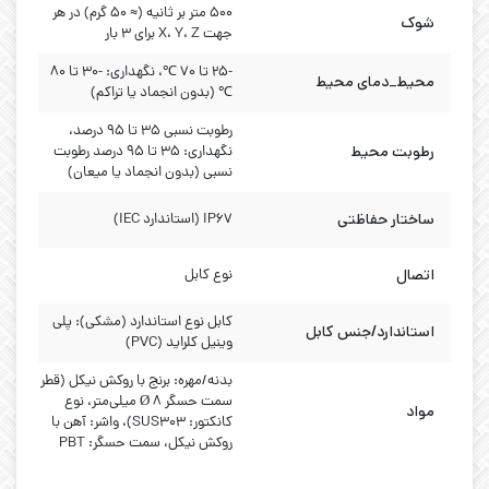
۵۰۰ متر بر ثانیه (≈ ۵۰ گرم) در هر
شوک
جهت X، Y، Z برای ۳ بار
-25 تا 70 ℃، نگهداری: -30 تا 80
محیط_دمای محیط
℃ (بدون انجماد یا تراکم)
رطوبت نسبی ۳۵ تا ۹۵ درصد،
رطوبت محیط
نگهداری: ۳۵ تا ۹۵ درصد رطوبت
نسبی (بدون انجماد یا میعان)
ساختار حفاظتی
IP67 (استاندارد IEC)
اتصال
نوع کابل
کابل نوع استاندارد (مشکی): پلی
استاندارد/جنس کابل
وینیل کلراید (PVC)
بدنه/مهره: برنج با روکش نیکل (قطر
سمت حسگر Ø 8 میلی‌متر، نوع
مواد
کانکتور: SUS303)، واشر: آهن با
روکش نیکل، سمت حسگر: PBT