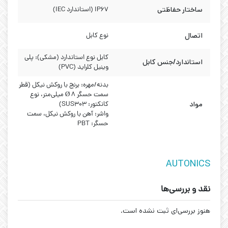
ساختار حفاظتی
IP67 (استاندارد IEC)
اتصال
نوع کابل
کابل نوع استاندارد (مشکی): پلی
استاندارد/جنس کابل
وینیل کلراید (PVC)
بدنه/مهره: برنج با روکش نیکل (قطر
سمت حسگر Ø 8 میلی‌متر، نوع
مواد
کانکتور: SUS303)
واشر: آهن با روکش نیکل، سمت
حسگر: PBT
AUTONICS
نقد و بررسی‌ها
هنوز بررسی‌ای ثبت نشده است.