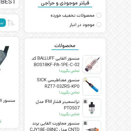
IBEST
فیلتر موجودی و حراجی
محصولات تخفیف خورده
پی
موجود در انبار
محصولات
سنسور القایی BALLUFF کد
BOS18KF-PA-1PE-C-02
تماس بگیرید!
سنسور مغناطیسی SICK
RZT7-03ZRS-KP0
تماس بگیرید!
سنسور القایی 8B
ترانسمیتر فشار IFM مدل
PT0507
تماس بگیرید!
ت
سنسور مجاورت القایی برند
CNTD مدل CJY18E-08NC