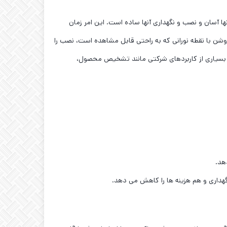
 با آنها آسان و نصب و نگهداری آنها ساده است. این امر زمان
هداری را به حداقل می‌رساند. سنسورهای V180 هم در بدنه پلاستیکی و هم در بدنه فلزی موجود هستند. چراغ LED قرمز روشن با نقطه نورانی که به راحتی قابل مشاهده است، نصب را
 عیب‌یابی را سریع و آسان می‌کند. بنابراین، V180 یک راه حل اقتصادی برای بسیاری از کاربردهای شرکتی مانند تشخیص محصول،
اری و هم هزینه ‌ها را کاهش می‌ دهد.