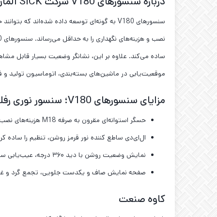
درباره سنسورهای V180 شرکت SICK آلمان
سنسورهای V180 به گونه‌ای توسعه داده شده‌اند ک
موقعیت‌یابی در ماشین‌های بسته‌بندی، اتوماسیون تولید و فنا
مزایای سنسورهای V180؛ سنسور نوری رفلکتوری SICK VL180-2P42438
حسگر استوانه‌ای مقرون ‌به ‌صرفه M18 هزینه‌های نصب را کاهش می‌دهد.
ال‌ای‌دی ساطع‌ کننده نور قرمز روشن، تنظیم را ساده ک
نمایش وضعیت روشن با دید ۳۶۰ درجه، عیب‌یابی سریع و آسان را امکان‌پذیر کرده و در نتیجه هزینه‌ها و زمان نگهداری را کاهش می‌دهد.
صفحه نمایش صاف و یکدست جلویی، تجمع گرد و غبار و 
کاوه صنعت