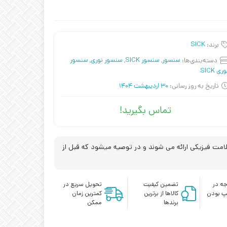
برند:
SICK
دسته‌بندی‌ها:
سنسور
,
سنسور SICK
,
سنسور نوری
,
سنسور
ری SICK
تاریخ به روز رسانی:
30 اردیبهشت 1404
تماس بگیرید!
مت فیزیکی ارائه می شوند و در توصیه میشود که قبل از
ه در
تضمین کیفیت
تحویل سریع در
پ بودن
کالاها از برترین
کمترین زمان
برندها
ممکن