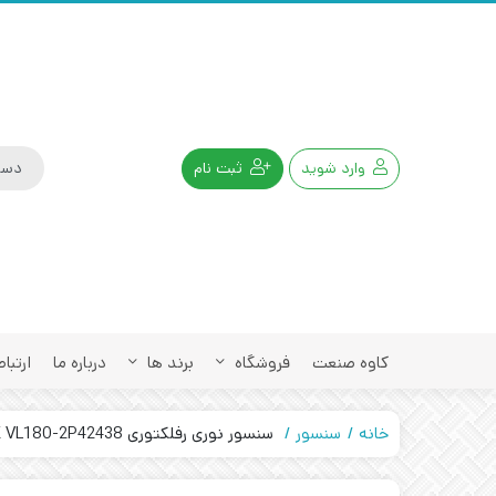
وارد شوید
ثبت نام
کاوه صنعت
فروشگاه
برند ها
درباره ما
ارتباط
خانه
سنسور
سنسور نوری رفلکتوری SICK VL180-2P42438