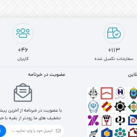
46+
113+
سفارشات تکمیل شده
کاربران
لاین
عضویت در خبرنامه
با عضویت در خبرنامه از آخرین پیش
تخفیف های ما زودتر از بقیه با خب
ث