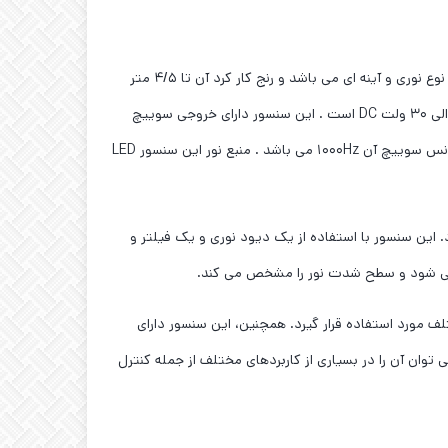
سنسور نوری رفلکتوری SICK VL180-2P42438 جسم ما بین سنسور و رفلکتور قرار گرفته و باعث سوییچ در خروجی می شود . این سنسور از نوع نوری و آینه ای می باشد و رنج کار کرد آن تا ۴/۵ متر
است . ابعاد این سنسور ۱۸mm x ۱۸mm x ۸۴/۲mm است . خروجی الکتریکال این سنسور نوری رفلکتوری از نوع PNP و تغذیه سنسور نیز ۱۰ الی ۳۰ ولت DC است . این سنسور دارای خروجی سوییچ
نرمال باز و نرمال بسته است . اتصال الکتریکی این سنسور به صورت کانکتوری M12 و ۴ پین است . جنس بدنه سنسور پلاستیکی است و فرکانس سوییچ آن ۱۰۰۰Hz می باشد . منبع نور این سنسور LED
ین سنسور با استفاده از یک دیود نوری و یک فیلتر و
 می شود و سطح شدت نور را مشخص می کند.
ف مورد استفاده قرار گیرد. همچنین، این سنسور دارای
گی های منحصر به فرد این سنسور، می توان آن را در بسیاری از کاربردهای مختلف از جمله کنترل