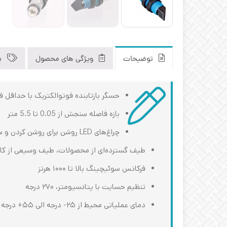
توضیحات
ویژگی های محصول
ب
حسگر بازتابنده فوتوالکتریک با حداقل فا
بازه فاصله سنجش از 0.05 تا 5.5 متر
چراغ‌های LED روشن برای روشن کردن و سیگنال دادن با دید ۳۶۰ درجه
طیف گسترده‌ای از محصولات، طیف وسیعی از کار
فرکانس سوئیچینگ بالا تا ۱۰۰۰ هرتز
تنظیم حسایت با پتانسیومتر، ۲۷۰ درجه
دمای عملیاتی محیط از ۲۵- درجه الی ۵۵+ درجه سانتیگراد