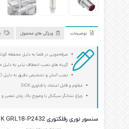
توضیحات
ویژگی های محصول
ب
صرفه‌جویی در فضا به دلیل محفظه کوتا
گزینه ‌های نصب انعطاف ‌پذیر به دلیل 
نصب آسان و تشخیص دقیق به دلیل PinPoint LED
مقاوم و قابل اعتماد با فناوری SICK
چراغ نشانگر سیگنال با وضوح بالا، زمان تعمیر و 
سنسور نوری رفلکتوری SICK GRL18-P2432