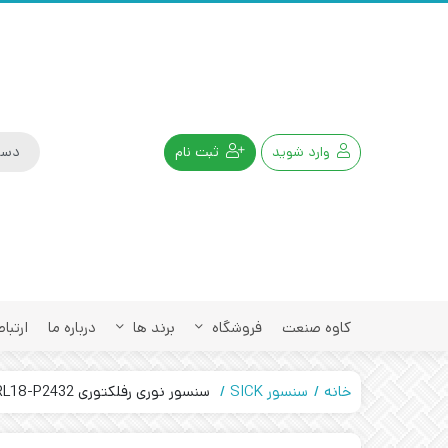
وارد شوید
ثبت نام
کاوه صنعت
فروشگاه
برند ها
درباره ما
ارتباط
خانه
سنسور SICK
سنسور نوری رفلکتوری SICK GRL18-P2432