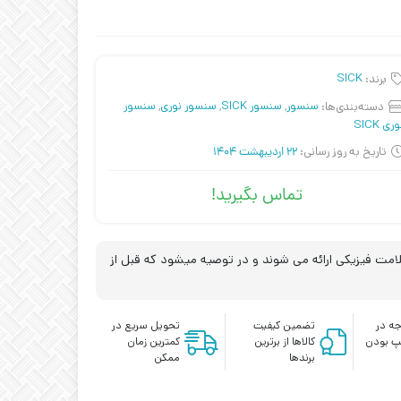
برند:
SICK
دسته‌بندی‌ها:
سنسور
,
سنسور SICK
,
سنسور نوری
,
سنسور
ری SICK
تاریخ به روز رسانی:
22 اردیبهشت 1404
تماس بگیرید!
مت فیزیکی ارائه می شوند و در توصیه میشود که قبل از
ه در
تضمین کیفیت
تحویل سریع در
پ بودن
کالاها از برترین
کمترین زمان
برندها
ممکن