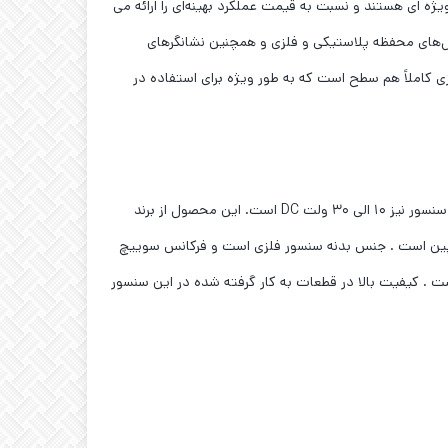
والکتریک GR18S در محفظه‌های استوانه‌ای M18 دارای طراحی کوتاه‌ شده ویژه ‌ای هستند و نسبت به قیمت عملکرد بهینه‌ای را ارائه می
 می‌توان از این حسگر به طور گسترده در بسیاری از کاربردها استفاده کرد. چراغ‌های LED نقطه‌ای، مدل‌های محفظه پلاستیکی و فلزی و همچنین نشانگرهای
ی کاملاً هم ‌سطح است که به طور ویژه برای استفاده در
این سنسور از نوع نوری و آینه ای می باشد و رنج کار کرد آن تا ۶ متر می باشد . خروجی الکتریکال این سنسور نوری از نوع از نوع PNP و تغذیه سنسور نیز ۱۰ الی ۳۰ ولت DC است. این محصول از برند
آلمان است. این سنسور دارای خروجی سوییچ نرمال باز و نرمال بسته است . اتصال الکتریکی این سنسور به صورت کانکتوری M12 و ۴ پین است . جنس بدنه سنسور فلزی است و فرکانس سوییچ
باشد . منبع نور این سنسور Pin Point LED است و دارای استاندارد IP67 می باشد . دمای کار کرد این سنسور از ۴۰- تا ۷۰+ است . کیفیت بالا در قطعات به کار گرفته شده در این سنسور