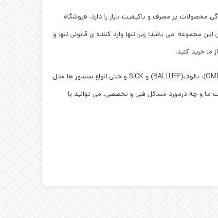
ی محصولات پر مصرف و باکیفیت بازار را دارد. فروشگاه
این مجموعه می باشد؛ زیرا تنها وارد کننده ی قانونی تنها و
نکته ی مهم تر این است ،که شما در این فروشگاه میتوانید محصولات تخصصی تری را همچون محصولات آتونیکس(AUTONICS)، امرن(OMRON)، بالوف(BALLUFF) و SICK و حتی انواع سنسور ها مثل
ات ما و چه درمورد مسائل فنی و تخصصی، می توانید با