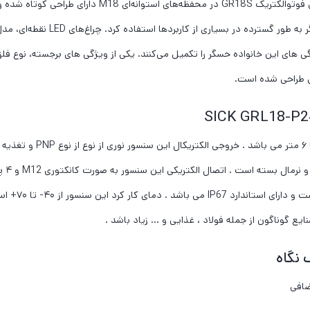
سنسور نوری رفلکتوری SICK GRL18-P2432؛ سری حسگرهای فوت
‌دهند. به لطف پنج مدل محفظه مختلف،
‌های این خانواده حسگر را تکمیل می‌کنند. یکی از ویژگی ‌های برجسته، نوع فلز
ی طراحی شده است.
SICK 
آن ۱۰۰۰Hz می 
 گوناگون از جمله فولاد ، غذایی و … زیاد باشد .