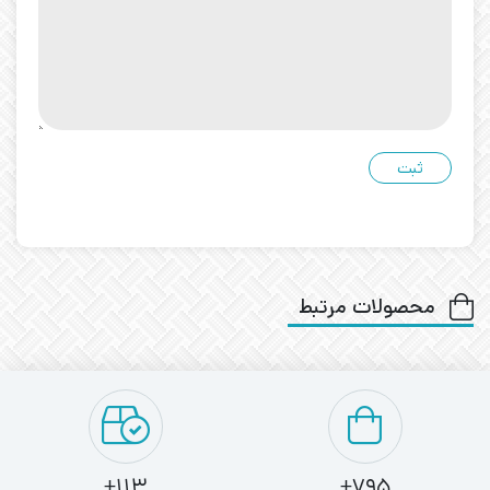
محصولات مرتبط
113+
795+