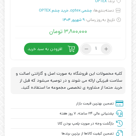
برند:
OPTEX
دسته‌بندی‌ها:
چشمی optex
,
خرید چشم OPTEX
تاریخ به روز رسانی:
9 شهریور 1404
۳,۸۰۰,۰۰۰
تومان
چشم
افزودن به سبد خرید
OPTEX
کد
Z2T-
2000N
کلیه محصولات این فروشگاه به صورت اصل و گارانتی اصالت و
عدد
سلامت فیزیکی ارائه می شوند و در توصیه میشود که قبل از
خرید حتما از مشاوره ی تخصصی مجموعه ما استفاده کنید.
تضمین بهترین قیمت بازار
پشتیبانی عالی ۲۴ ساعته، ۷ روز هفته
بازگشت وجه در صورت پلمپ بودن کالا
تضمین کیفیت کالاها از برترین برندها