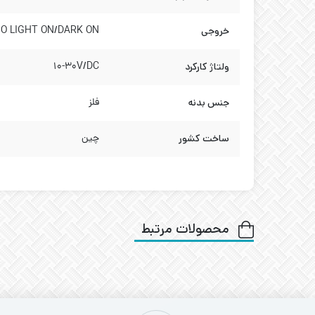
خروجی
O LIGHT ON/DARK ON
ولتاژ کارکرد
10-30V/DC
جنس بدنه
فلز
ساخت کشور
چین
محصولات مرتبط