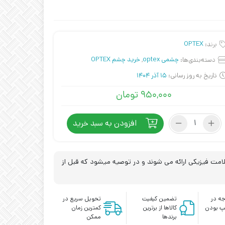
برند:
OPTEX
دسته‌بندی‌ها:
چشمی optex
,
خرید چشم OPTEX
تاریخ به روز رسانی:
15 آذر 1404
۹۵۰,۰۰۰
تومان
چشم
افزودن به سبد خرید
OPTEX
کد
CDD-
40N
مت فیزیکی ارائه می شوند و در توصیه میشود که قبل از
عدد
ه در
تضمین کیفیت
تحویل سریع در
پ بودن
کالاها از برترین
کمترین زمان
برندها
ممکن