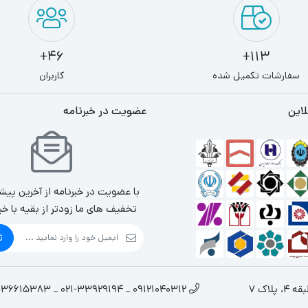
46+
113+
سفارشات تکمیل شده
کاربران
لاین
عضویت در خبرنامه
با عضویت در خبرنامه از آخرین پیش
تخفیف های ما زودتر از بقیه با خب
ث
لاک 7
09121040312 _ 021-33929194 _ 021-36615383