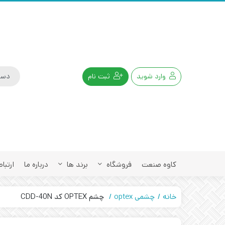
وارد شوید
ثبت نام
کاوه صنعت
فروشگاه
برند ها
درباره ما
ارتباط
خانه
چشمی optex
چشم OPTEX کد CDD-40N