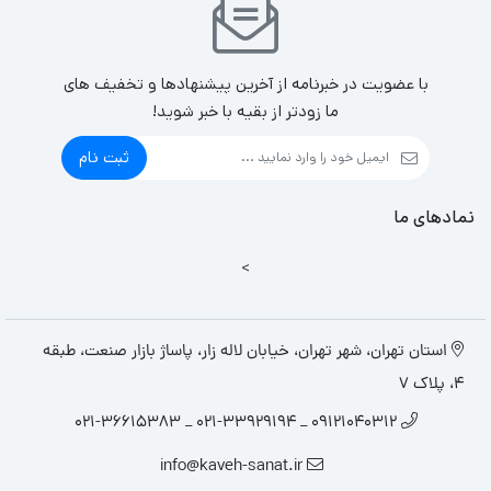
با عضویت در خبرنامه از آخرین پیشنهادها و تخفیف های
ما زودتر از بقیه با خبر شوید!
ثبت نام
نمادهای ما
>
استان تهران، شهر تهران، خیابان لاله زار، پاساژ بازار صنعت، طبقه
4، پلاک 7
09121040312 _ 021-33929194 _ 021-36615383
info@kaveh-sanat.ir