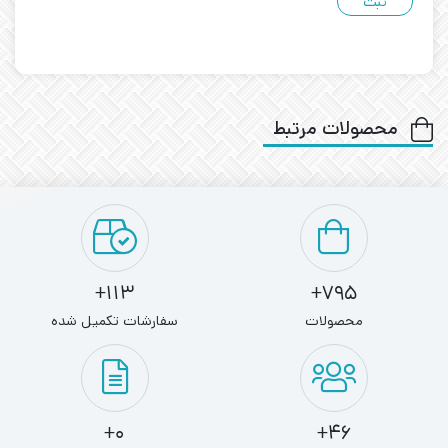
محصولات مرتبط
113+
795+
محصولات
سفارشات تکمیل شده
0+
46+