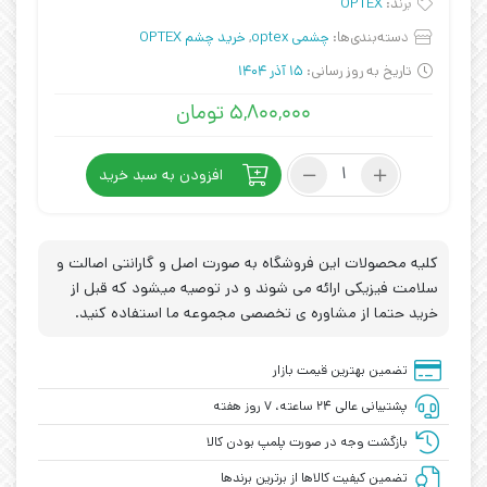
برند:
OPTEX
دسته‌بندی‌ها:
چشمی optex
,
خرید چشم OPTEX
تاریخ به روز رسانی:
15 آذر 1404
۵,۸۰۰,۰۰۰
تومان
چشم
افزودن به سبد خرید
OPTEX
کد
BRF-
N
کلیه محصولات این فروشگاه به صورت اصل و گارانتی اصالت و
عدد
سلامت فیزیکی ارائه می شوند و در توصیه میشود که قبل از
خرید حتما از مشاوره ی تخصصی مجموعه ما استفاده کنید.
تضمین بهترین قیمت بازار
پشتیبانی عالی ۲۴ ساعته، ۷ روز هفته
بازگشت وجه در صورت پلمپ بودن کالا
تضمین کیفیت کالاها از برترین برندها