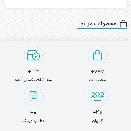
محصولات مرتبط
113+
795+
محصولات
سفارشات تکمیل شده
0+
46+
کاربران
مطالب وبلاگ