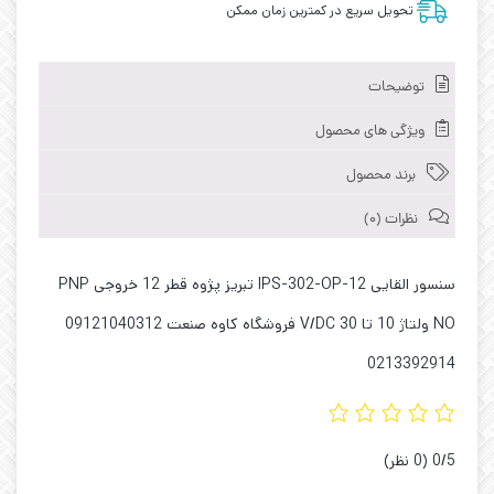
تحویل سریع در کمترین زمان ممکن
توضیحات
ویژگی های محصول
برند محصول
نظرات (0)
سنسور القایی IPS-302-OP-12 تبریز پژوه قطر 12 خروجی PNP
NO ولتاژ 10 تا 30 V/DC فروشگاه کاوه صنعت 09121040312
0213392914
‫0/5
‫(0 نظر)