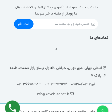
با عضویت در خبرنامه از آخرین پیشنهادها و تخفیف های
ما زودتر از بقیه با خبر شوید!
ثبت نام
نمادهای ما
>
استان تهران، شهر تهران، خیابان لاله زار، پاساژ بازار صنعت، طبقه
4، پلاک 7
09121040312 _ 021-33929194 _ 021-36615383
info@kaveh-sanat.ir
تمامی حقوق متعلق به مجموعه کاوه صنعت می باشد.