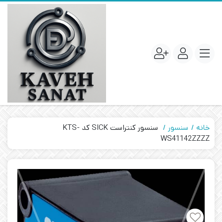
خانه
سنسور
سنسور کنتراست SICK کد KTS-
WS41142ZZZZ