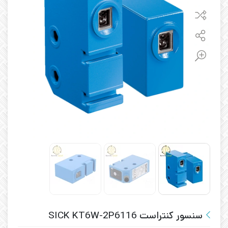
سنسور کنتراست SICK KT6W-2P6116