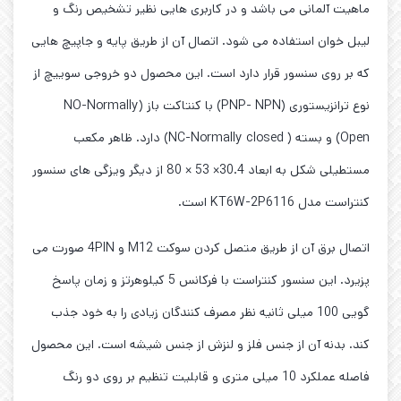
ماهیت آلمانی می باشد و در کاربری هایی نظیر تشخیص رنگ و
لیبل خوان استفاده می شود. اتصال آن از طریق پایه و جاپیچ هایی
که بر روی سنسور قرار دارد است. این محصول دو خروجی سوییچ از
نوع ترانزیستوری (PNP- NPN) با کنتاکت باز (NO-Normally
Open) و بسته ( NC-Normally closed) دارد. ظاهر مکعب
مستطیلی شکل به ابعاد 30.4× 53 × 80 از دیگر ویزگی های سنسور
کنتراست مدل KT6W-2P6116 است.
اتصال برق آن از طریق متصل کردن سوکت M12 و 4PIN صورت می
پزیرد. این سنسور کنتراست با فرکانس 5 کیلوهرتز و زمان پاسخ
گویی 100 میلی ثانیه نظر مصرف کنندگان زیادی را به خود جذب
کند. بدنه آن از جنس فلز و لنزش از جنس شیشه است. این محصول
فاصله عملکرد 10 میلی متری و قابلیت تنظیم بر روی دو رنگ