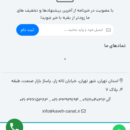
با عضویت در خبرنامه از آخرین پیشنهادها و تخفیف های
ما زودتر از بقیه با خبر شوید!
ثبت نام
نمادهای ما
>
استان تهران، شهر تهران، خیابان لاله زار، پاساژ بازار صنعت، طبقه
4، پلاک 7
09121040312 _ 021-33929194 _ 021-36615383
info@kaveh-sanat.ir