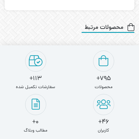
محصولات مرتبط
113+
795+
محصولات
سفارشات تکمیل شده
0+
46+
کاربران
مطالب وبلاگ