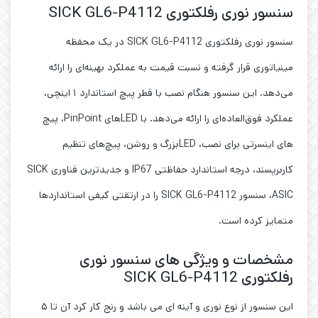
سنسور نوری رفلکتوری SICK GL6-P4112
سنسور نوری رفلکتوری SICK GL6-P4112 در یک محفظه
مینیاتوری قرار گرفته و نسبت قیمت به عملکرد بهینه‌ای را ارائه
می‌دهد. این سنسور هنگام نصب با قطر پیچ استاندارد ۱ اینچی،
عملکرد فوق‌العاده‌ای را ارائه می‌دهد. با LEDهای PinPoint، پیچ
های اینسرتی برای نصب، LEDبزرگ و روشن، پیچ‌های تنظیم
کاربرپسند، درجه استاندارد حفاظتی IP67 و جدیدترین فناوری SICK
ASIC، سنسور SICK GL6-P4112 را در ارتقتی کیفی استانداردها
متمایز کرده است.
مشخصات و ویژگی های سنسور نوری
رفلکتوری SICK GL6-P4112
این سنسور از نوع نوری و آینه ای می باشد و رنج کار کرد آن تا ۵