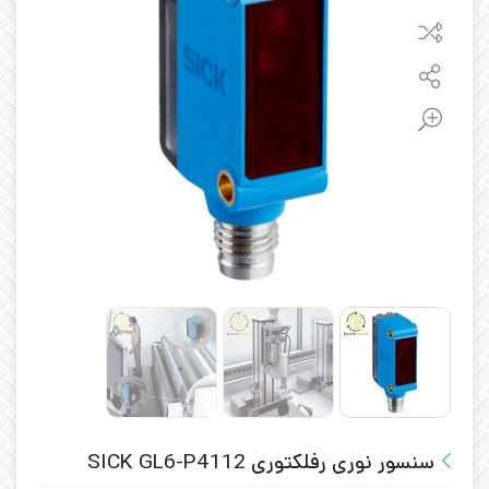
سنسور نوری رفلکتوری SICK GL6-P4112