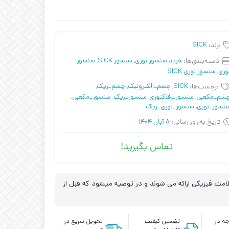
برند:
SICK
دسته‌بندی‌ها:
خرید سنسور نوری
,
سنسور SICK
,
سنسور
وری
,
سنسور نوری SICK
برچسب‌ها:
SICK
,
چشم_الکترونیک
,
چشم_زیک
,
شم_مکعبی
,
سنسور_رفلکتوری
,
سنسور_زیک
,
سنسور_مکعبی
,
نسور_نوری
,
سنسور_نوری_زیک
تاریخ به روز رسانی:
8 آبان 1404
تماس بگیرید!
مت فیزیکی ارائه می شوند و در توصیه میشود که قبل از
ه در
تضمین کیفیت
تحویل سریع در