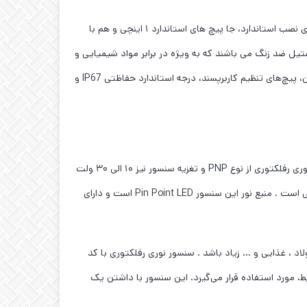
سنسور نوری رفلکتوری SICK GL6-P4111S01؛ سنسورهای فوتوالکتریک در سری محصولات G6 با محفظه‌ های مینیاتوری خود، هم با پیکربندی نصب استاندارد، جا پیچ های استاندارد ۱ اینچی و هم با
ستیل ضد زنگ می باشند که به ویژه در برابر مواد شیمیایی و
مواد شوینده در کاربردهای شستشو مقاوم هستند. با فناوری PinPoint LED و لیزر، جا پیچ های فلزی برای نصب،نشانگر های LED بزرگ و روشن، پیچ‌های تنظیم کاربرپسند، درجه استاندارد حفاظتی IP67 و
این سنسور از نوع نوری و آینه ای می باشد و رنج کار کرد آن تا ۵ متر است. اندازه این سنسور مینیاتوری است . خروجی الکتریکال این سنسور نوری رفلکتوری از نوع PNP و تغزیه سنسور نیز ۱۰ الی ۳۰ ولت
DC است . این سنسور دارای خروجی سوییچ نرمال باز و نرمال بسته است . این محصول از برند SICK آلمان است. جنس بدنه سنسور پلاستیکی است . منبع نور این سنسور Pin Point LED است و دارای
 ، غذایی و … زیاد باشد . سنسور نوری رفلکتوری با کد
یط، مورد استفاده قرار می‌گیرد. این سنسور با داشتن یک