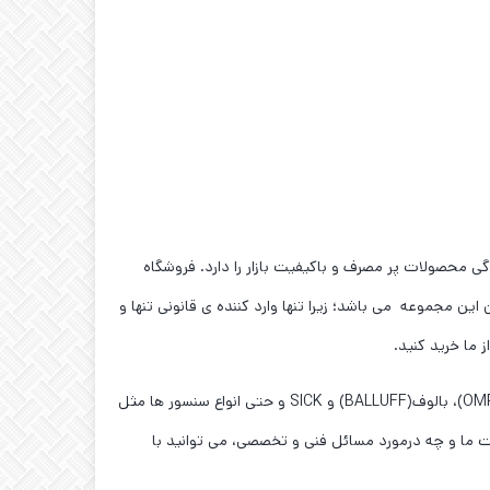
ی محصولات پر مصرف و باکیفیت بازار را دارد. فروشگاه
این مجموعه می باشد؛ زیرا تنها وارد کننده ی قانونی تنها و
نکته ی مهم تر این است ،که شما در این فروشگاه میتوانید محصولات تخصصی تری را همچون محصولات آتونیکس(AUTONICS)، امرن(OMRON)، بالوف(BALLUFF) و SICK و حتی انواع سنسور ها مثل
ات ما و چه درمورد مسائل فنی و تخصصی، می توانید با