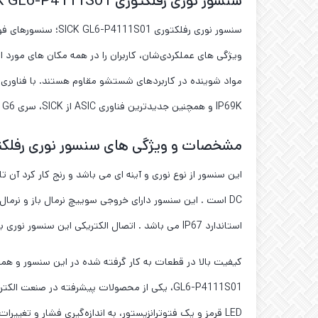
سنسور نوری رفلکتوری SICK GL6-P4111S01
ویژگی‌ های عملکردی‌شان، کاربران را در همه مکان های مورد 
IP69K و همچنین جدیدترین فناوری ASIC از SICK، سری G6 را بسیار فراتر از استاندارد فعلی قرار داده است.
مشخصات و ویژگی های سنسور نوری رفلکتوری L6-P4111S01
استاندارد IP67 می باشد . اتصال الکتریکی این سنسور نوری به صورت کانکتوری M8 و ۴ پین است .
کیفیت بالا در قطعات به کار گرفته شده در این سنسور و همچ
GL6-P4111S01، یکی از محصولات پیشرفته در ص
LED قرمز و یک فتوترانزیستور، به اندازه‌گیری فشار و تغییرات نور در محیط کمک می‌کند.