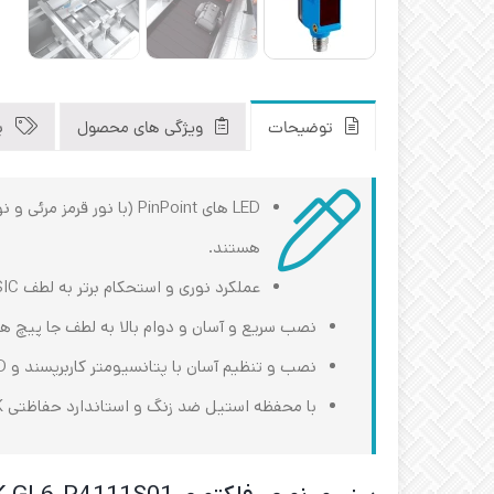
توضیحات
ویژگی های محصول
ب
LED های PinPoint (با نو
هستند.
عملکرد نوری و استحکام برتر به لطف ASIC از SICK
نصب سریع و آسان و دوام بالا به لطف جا پیچ های ف
نصب و تنظیم آسان با پتانسیومتر کاربرپسند و LEDهای نشانگر بسیار مرئی
با محفظه استیل ضد زنگ و استاندارد حفاظتی IP69K، عمر مفید طولانی حسگر را در شستشو های دشوار هم تضمین می‌ کنند.