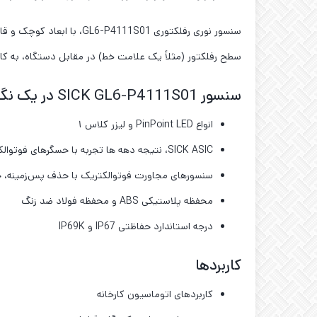
سنسور نوری رفلکتوری 1S01
سطح رفلکتور (مثلاً یک علامت خط) در مقابل دستگاه، به ک
سنسور SICK GL6-P4111S01 در یک نگاه
انواع PinPoint LED و لیزر کلاس ۱
SICK ASIC، نتیجه دهه ‌ها تجربه با حسگرهای فوتوالکتریک
سنسورهای مجاورت فوتوالکتریک با حذف پس‌زمینه، ح
محفظه پلاستیکی ABS و محفظه فولاد ضد زنگ
درجه استاندارد حفاظتی IP67 و IP69K
کاربردها
کاربردهای اتوماسیون کارخانه