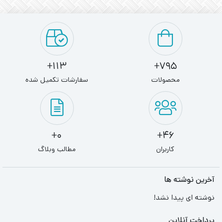
113+
795+
محصولات
سفارشات تکمیل شده
0+
46+
کاربران
مطالب وبلاگ
آخرین نوشته ها
نوشته ای پیدا نشد!
پرداخت آنلاین