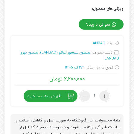
ویژگی های محصول:
سوالی دارید؟
برند:
LANBAO
دسته‌بندی‌ها:
سنسور
,
سنسور لنبائو (LANBAO)
,
سنسور نوری
LANBAO
تاریخ به روز رسانی:
23 تیر 1405
۶,۲۰۰,۰۰۰
تومان
سنسور
افزودن به سبد خرید
نوری
LANBAO
مدل
PSE-
کلیه محصولات این فروشگاه به صورت اصل و گارانتی اصالت و
PM3DNBR
سلامت فیزیکی ارائه می شوند و در توصیه میشود که قبل از
عدد