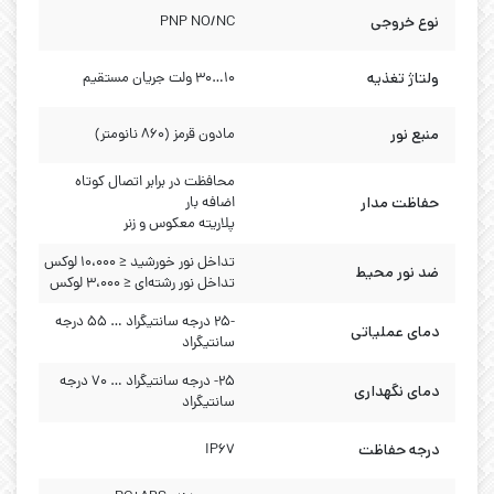
نوع خروجی
PNP NO/NC
ولتاژ تغذیه
۱۰…۳۰ ولت جریان مستقیم
منبع نور
مادون قرمز (860 نانومتر)
محافظت در برابر اتصال کوتاه
حفاظت مدار
اضافه بار
پلاریته معکوس و زنر
تداخل نور خورشید ≤ 10،000 لوکس
ضد نور محیط
تداخل نور رشته‌ای ≤ 3،000 لوکس
-۲۵ درجه سانتیگراد … ۵۵ درجه
دمای عملیاتی
سانتیگراد
۲۵- درجه سانتیگراد … ۷۰ درجه
دمای نگهداری
سانتیگراد
درجه حفاظت
IP67