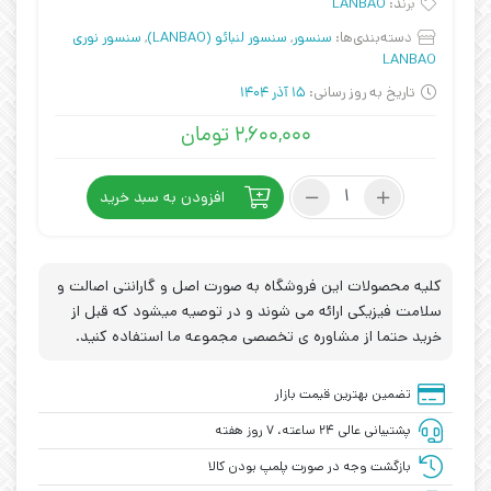
برند:
LANBAO
دسته‌بندی‌ها:
سنسور
,
سنسور لنبائو (LANBAO)
,
سنسور نوری
LANBAO
تاریخ به روز رسانی:
15 آذر 1404
۲,۶۰۰,۰۰۰
تومان
سنسور
افزودن به سبد خرید
نوری
LANBAO
مدل
PSE-
کلیه محصولات این فروشگاه به صورت اصل و گارانتی اصالت و
BC100DPB
سلامت فیزیکی ارائه می شوند و در توصیه میشود که قبل از
عدد
خرید حتما از مشاوره ی تخصصی مجموعه ما استفاده کنید.
تضمین بهترین قیمت بازار
پشتیبانی عالی ۲۴ ساعته، ۷ روز هفته
بازگشت وجه در صورت پلمپ بودن کالا