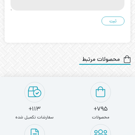
محصولات مرتبط
113+
795+
محصولات
سفارشات تکمیل شده