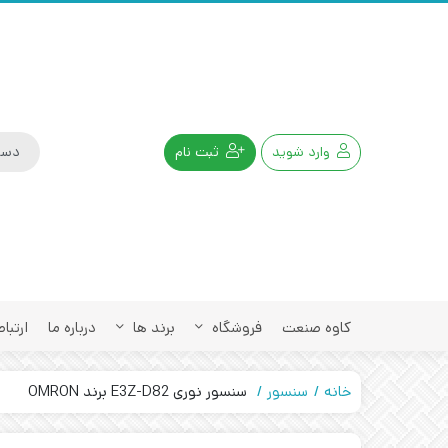
وارد شوید
ثبت نام
کاوه صنعت
فروشگاه
برند ها
درباره ما
ارتباط
خانه
سنسور
سنسور نوری E3Z-D82 برند OMRON