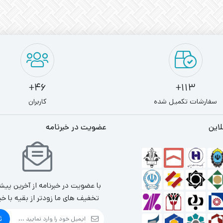
46+
113+
سفارشات تکمیل شده
کاربران
لاین
عضویت در خبرنامه
با عضویت در خبرنامه از آخرین پیش
تخفیف های ما زودتر از بقیه با خب
ث