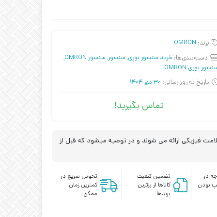
برند:
OMRON
دسته‌بندی‌ها:
خرید سنسور نوری
,
سنسور
,
سنسور OMRON
,
نسور نوری OMRON
تاریخ به روز رسانی:
30 مهر 1404
تماس بگیرید!
مت فیزیکی ارائه می شوند و در توصیه میشود که قبل از
ه در
تضمین کیفیت
تحویل سریع در
پ بودن
کالاها از برترین
کمترین زمان
برندها
ممکن