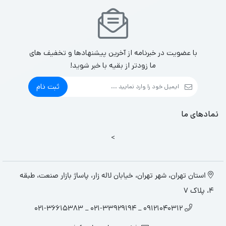
با عضویت در خبرنامه از آخرین پیشنهادها و تخفیف های
ما زودتر از بقیه با خبر شوید!
ثبت نام
نمادهای ما
>
استان تهران، شهر تهران، خیابان لاله زار، پاساژ بازار صنعت، طبقه
4، پلاک 7
09121040312 _ 021-33929194 _ 021-36615383