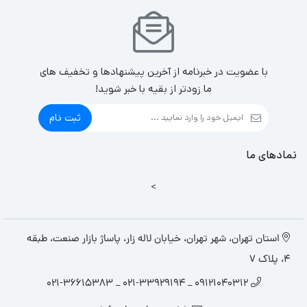
با عضویت در خبرنامه از آخرین پیشنهادها و تخفیف های
ما زودتر از بقیه با خبر شوید!
ثبت نام
نمادهای ما
>
استان تهران، شهر تهران، خیابان لاله زار، پاساژ بازار صنعت، طبقه
4، پلاک 7
09121040312 _ 021-33929194 _ 021-36615383