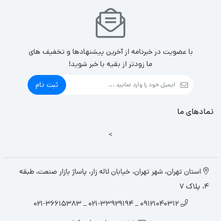
با عضویت در خبرنامه از آخرین پیشنهادها و تخفیف های
ما زودتر از بقیه با خبر شوید!
ثبت نام
نمادهای ما
>
استان تهران، شهر تهران، خیابان لاله زار، پاساژ بازار صنعت، طبقه
4، پلاک 7
09121040312 _ 021-33929194 _ 021-36615383