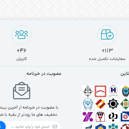
46+
113+
سفارشات تکمیل شده
کاربران
لاین
عضویت در خبرنامه
با عضویت در خبرنامه از آخرین پیش
تخفیف های ما زودتر از بقیه با خب
ث