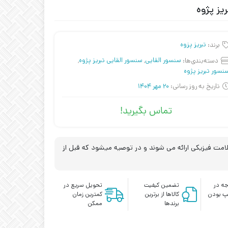
برند:
تبریز پزوه
دسته‌بندی‌ها:
سنسور القایی
,
سنسور القایی تبریز پژوه
,
نسور تبریز پژوه
تاریخ به روز رسانی:
20 مهر 1404
تماس بگیرید!
مت فیزیکی ارائه می شوند و در توصیه میشود که قبل از
ه در
تضمین کیفیت
تحویل سریع در
پ بودن
کالاها از برترین
کمترین زمان
برندها
ممکن