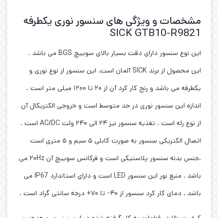
مشخصات و ویژگی های سنسور نوری یکطرفه
SICK GTB10-R9821
این نوع سنسور دارای دقت بسیار بالای سوییچ BGS می باشد .
این محصول از برند SICK آلمان است. این سنسور از نوع نوری و
یکطرفه می باشد و رنج کار کرد آن از ۲۰ تا ۱۲۰۰ میلی متر است .
اندازه این سنسور نوری در حد متوسط است و خروجی الکتریکال آن
از نوع رله است . تغذیه سنسور نیز ۲۴ الی ۲۴۰ ولت AC/DC است .
اتصال الکتریکی سنسور به صورت کابلی ۵ سیم و ۵ متری است
.جنس بدنه سنسور پلاستیکی است و فرکانس سوییچ آن ۲۰Hz می
باشد . منبع نور این سنسور LED است و دارای استاندارد IP67 می
باشد . دمای کار کرد سنسور از ۴۰- تا ۷۰+ درجه سانتی گراد است .
کیفیت بالا در قطعات به کار گرفته شده در این سنسور و همچنین