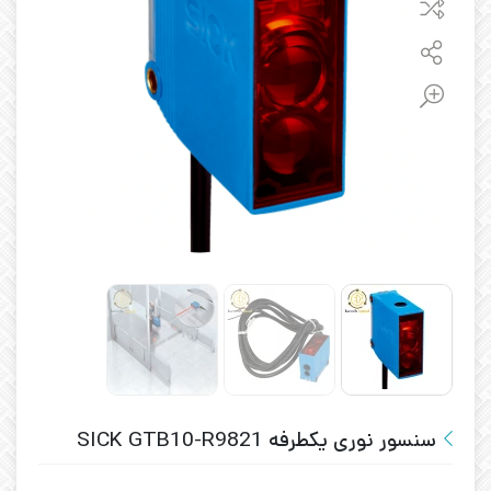
سنسور نوری یکطرفه SICK GTB10-R9821