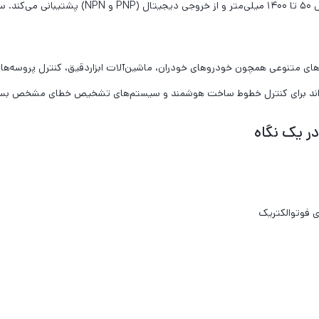
نی GTB6-P1241، می‌تواند در کاربردهای متنوعی همچون خودرو‌های خودران، ماشین‌آلات ابزاردقیق، ک
تواند برای کنترل خطوط ساخت هوشمند و سیستم‌های تشخیص خطای مشخص بسی