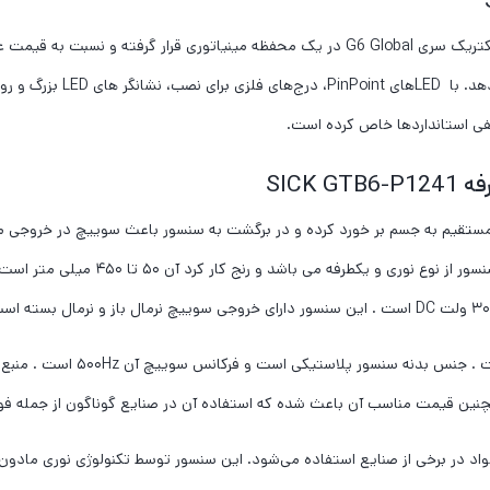
سنسور نوری یکطرفه SICK GTB6-P1241؛ سنسورهای فوتوالکتریک سری G6 Global در یک محفظه مینی
SICK
GTB6-P1 نور سنسور به صورت مستقیم به جسم بر خورد کرده و در برگشت به سنسور باعث سوییچ 
BGS می باشد . این محصول از برند SICK آلما
نین قیمت مناسب آن باعث شده که استفاده آن در صنایع گوناگون از جمله فولاد
 در برخی از صنایع استفاده می‌شود. این سنسور توسط تکنولوژی نوری مادون ق