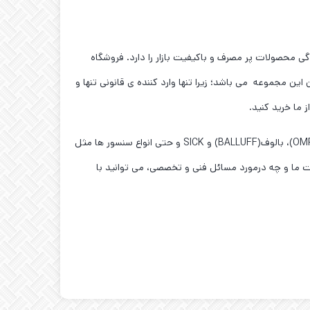
ی محصولات پر مصرف و باکیفیت بازار را دارد. فروشگاه
این مجموعه می باشد؛ زیرا تنها وارد کننده ی قانونی تنها و
نکته ی مهم تر این است ،که شما در این فروشگاه میتوانید محصولات تخصصی تری را همچون محصولات آتونیکس(AUTONICS)، امرن(OMRON)، بالوف(BALLUFF) و SICK و حتی انواع سنسور ها مثل
ات ما و چه درمورد مسائل فنی و تخصصی، می توانید با