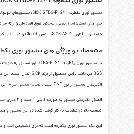
سنسور نوری یکطرفه SICK GTB6-P1241
جدیدترین فناوری SICK ASIC، سنسور Global را در ارتقای کیفی استانداردها خاص کرده است.
مشخصات و ویژگی های سنسور نوری یکطرفه  GTB6-P1241
در سنسور نوری یکطرفه 241
الکتریکال سنسور از نوع PNP است . تغذیه سنسور نیز ۱۰ الی ۳۰ ولت DC است . این سنسور دارای خروجی سوییچ نرمال باز و نرمال بسته است .
کیفیت بالا در قطعات به کار گرفته شده در این سنسور و همچ
این یک سنسور نوری یکطرفه است که برای تشخیص اشیا و مواد