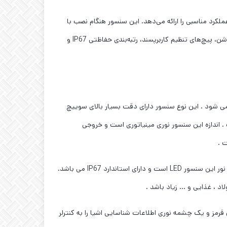
اتوری قرار گرفته و نسبت به قیمت عملکرد مناسبی را ارائه می‌دهد. این سنسور هنگام نصب با
پیچ های استاندارد ۱ اینچی، عملکرد فوق ‌العاده‌ای را ارائه می‌دهد. با LEDهای PinPoint، درج‌های فلزی برای نصب، نشانگر های LED بزرگ و روشن، پیچ‌های تنظیم کاربرپسند، رتبه‌بندی حفاظتی IP67 و
در خروجی می شود . این نوع سنسور دارای دقت بسیار بالای سوییچ
ن است. این سنسور از نوع نوری و یکطرفه می باشد و رنج کار کرد آن ۵۰ تا ۴۵۰ میلی متر است . اندازه این سنسور نوری مینیاتوری است و خروجی
اتصال الکتریکی سنسور به صورت کابلی ۳ سیم و ۲ متری است . جنس بدنه سنسور پلاستیکی است و فرکانس سوییچ آن ۵۰۰Hz است . منبع نور این سنسور LED است و دارای استاندارد IP67 می باشد.
 ،‌ غذایی و … زیاد باشد .
رمز و یک چشمه نوری اطلاعات شناسایی اشیا را به کنترلر