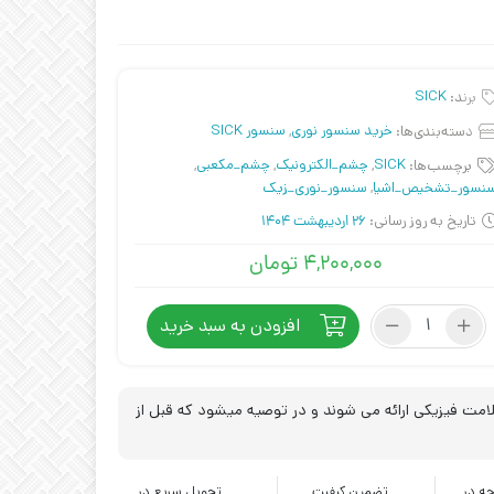
برند:
SICK
دسته‌بندی‌ها:
خرید سنسور نوری
,
سنسور SICK
برچسب‌ها:
SICK
,
چشم_الکترونیک
,
چشم_مکعبی
,
نسور_تشخیص_اشیا
,
سنسور_نوری_زیک
تاریخ به روز رسانی:
26 اردیبهشت 1404
۴,۲۰۰,۰۰۰
تومان
سنسور
افزودن به سبد خرید
نوری
یکطرفه
SICK
GTB6-
مت فیزیکی ارائه می شوند و در توصیه میشود که قبل از
P1241
عدد
ه در
تضمین کیفیت
تحویل سریع در