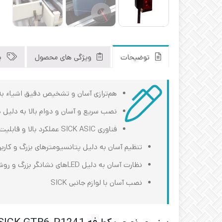
توضیحات
ویژگی های محصول
ب
هم‌ترازی آسان و تشخیص دقیق اشیاء به دلیل PinPoint LED بسیار و
نصب سریع و آسان و دوام بالا به دلیل درج
فناوری SICK ASIC عملکرد بالا و قابلیت اطمینان عالی را ارائه می‌دهد
تنظیم آسان به دلیل پتانسیومترهای بزرگ و کارب
نظارت آسان به دلیل LEDهای نشانگر بزرگ و روشن
نصب آسان با لوازم جانبی SICK