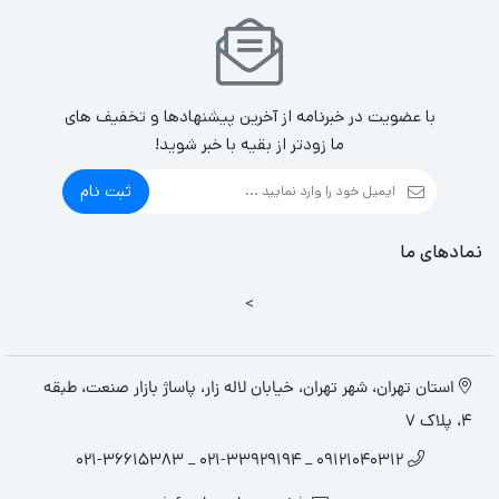
با عضویت در خبرنامه از آخرین پیشنهادها و تخفیف های
ما زودتر از بقیه با خبر شوید!
ثبت نام
نمادهای ما
>
استان تهران، شهر تهران، خیابان لاله زار، پاساژ بازار صنعت، طبقه
4، پلاک 7
09121040312 _ 021-33929194 _ 021-36615383