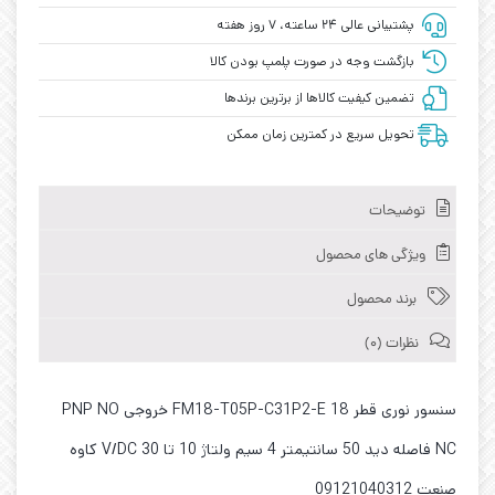
پشتیبانی عالی ۲۴ ساعته، ۷ روز هفته
بازگشت وجه در صورت پلمپ بودن کالا
تضمین کیفیت کالاها از برترین برندها
تحویل سریع در کمترین زمان ممکن
توضیحات
ویژگی های محصول
برند محصول
نظرات (0)
سنسور نوری قطر 18 FM18-T05P-C31P2-E خروجی PNP NO
NC فاصله دید 50 سانتیمتر 4 سیم ولتاژ 10 تا 30 V/DC کاوه
صنعت 09121040312