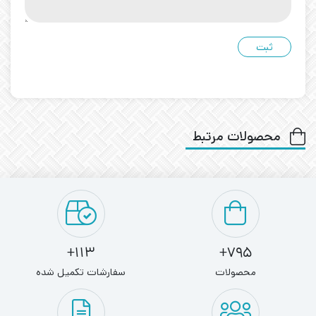
محصولات مرتبط
113+
795+
محصولات
سفارشات تکمیل شده