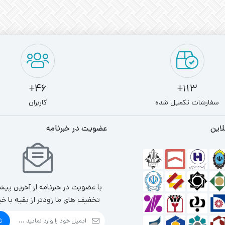
46+
113+
سفارشات تکمیل شده
کاربران
لاین
عضویت در خبرنامه
با عضویت در خبرنامه از آخرین پیش
تخفیف های ما زودتر از بقیه با خب
ث