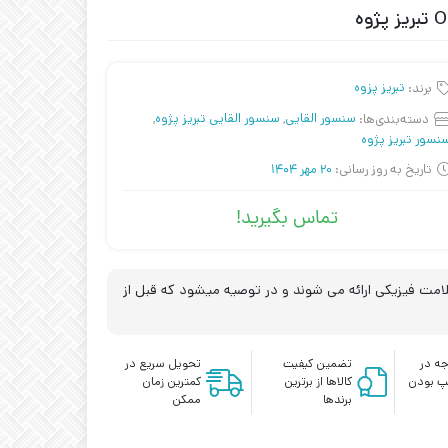
برند:
تبریز پزوه
دسته‌بندی‌ها:
سنسور القایی
,
سنسور القایی تبریز پژوه
,
نسور تبریز پژوه
تاریخ به روز رسانی:
20 مهر 1404
تماس بگیرید!
مت فیزیکی ارائه می شوند و در توصیه میشود که قبل از
ه در
تضمین کیفیت
تحویل سریع در
پ بودن
کالاها از برترین
کمترین زمان
برندها
ممکن