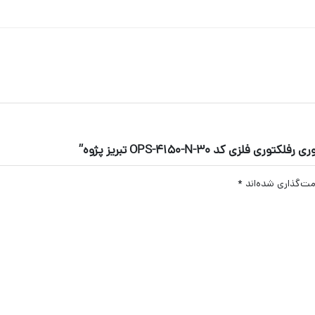
د OPS-4150-N-30 تبریز پژوه”
مت‌گذاری شده‌اند
*