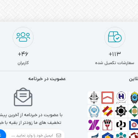
46+
113+
سفارشات تکمیل شده
کاربران
لاین
عضویت در خبرنامه
با عضویت در خبرنامه از آخرین پیش
تخفیف های ما زودتر از بقیه با خب
ث