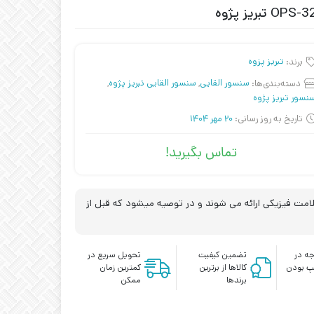
برند:
تبریز پزوه
دسته‌بندی‌ها:
سنسور القایی
,
سنسور القایی تبریز پژوه
,
نسور تبریز پژوه
تاریخ به روز رسانی:
20 مهر 1404
تماس بگیرید!
مت فیزیکی ارائه می شوند و در توصیه میشود که قبل از
ه در
تضمین کیفیت
تحویل سریع در
پ بودن
کالاها از برترین
کمترین زمان
برندها
ممکن