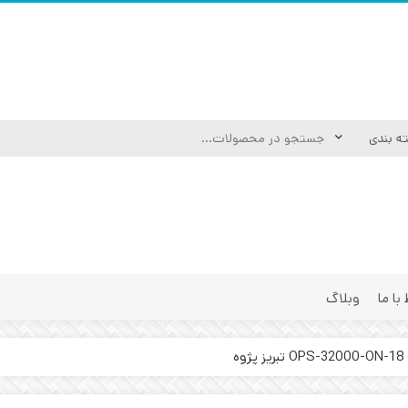
 با ما
وبلاگ
ه