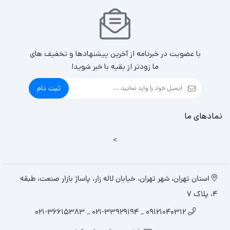
با عضویت در خبرنامه از آخرین پیشنهادها و تخفیف های
ما زودتر از بقیه با خبر شوید!
ثبت نام
نمادهای ما
>
استان تهران، شهر تهران، خیابان لاله زار، پاساژ بازار صنعت، طبقه
4، پلاک 7
09121040312 _ 021-33929194 _ 021-36615383