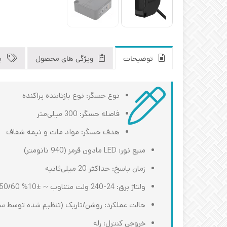
توضیحات
ویژگی های محصول
ب
نوع حسگر: نوع بازتابنده پراکنده
فاصله حسگر: 300 میلی‌متر
هدف حسگر: مواد مات و نیمه شفاف
منبع نور: LED مادون قرمز (940 نانومتر)
زمان پاسخ: حداکثر 20 میلی‌ثانیه
ولتاژ برق: 24-240 ولت متناوب ~ ±10% 50/60 هرتز، 24-240 ولت مستقیم رشته ویژه±10% (موج PP: حداکثر 10%)
حالت عملکرد: روشن/تاریک (تنظیم شده توسط س
خروجی کنترل: رله