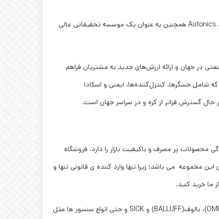
شرکت Autonics با تأسیس مرکز قابلیت اطمینان و مرکز تحقیق و توسعه Magok در سئول، در حال گسترش حوزه نوآوری‌های آینده‌نگر است. Autonics همچنین به عنوان یک موسسه تحقیقاتی عالی
عتی در جهان و ارائه ارزش‌های جدید به مشتریان فراهم
وشمند است که شامل حسگرها، کنترل‌کننده‌ها، ایمنی و اسکادا
ی محصولات پر مصرف و باکیفیت بازار را دارد. فروشگاه
این مجموعه می باشد؛ زیرا تنها وارد کننده ی قانونی تنها و
نکته ی مهم تر این است ،که شما در این فروشگاه میتوانید محصولات تخصصی تری را همچون محصولات آتونیکس(AUTONICS)، امرن(OMRON)، بالوف(BALLUFF) و SICK و حتی انواع سنسور ها مثل