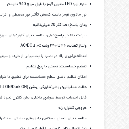
منبع نور
: LED
مادون قرمز با طول موج 940 نانومتر
نور مادون قرمز باعث کاهش تأثیر نور محیطی و اف
زمان پاسخ: حداکثر 20 میلی‌ثانیه
سرعت بالا در پاسخ‌دهی، مناسب برای کاربردهای سری
ولتاژ تغذیه: ۲۴ تا ۲۴۰ ولت
AC/DC ±
۱۰٪
انعطاف‌پذیری بالا در نصب با پشتیبانی از طیف وسیعی 
تنظیم حساسیت: دستی با پیچ تنظیم
امکان تنظیم دقیق سطح حساسیت برای تطبیق با شرا
حالت عملیاتی: روشن/تاریکی روشن
(Light ON/Dark ON)
قابل انتخاب توسط سوئیچ داخلی، برای کنترل نحوه 
خروجی کنترل: رله
مناسب برای اتصال مستقیم به بارهای صنعتی، مانند رله‌ها،
نوع اتصال: کابل ۲ متری با قطر ۵ میلی‌متر