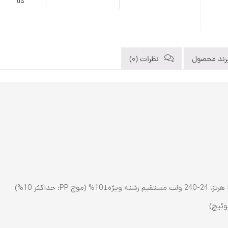
کالا
رند محصول
نظرات (0)
وئیچ)