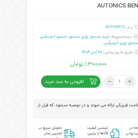
برند:
AUTONICS
دسته‌بندی‌ها:
خرید سنسور نوری
,
سنسور
,
سنسور آتونیکس
,
نسور نوری آتونیکس
تاریخ به روز رسانی:
27 آبان 1404
۱,۳۰۰,۰۰۰
تومان
سنسور
افزودن به سبد خرید
نوری
یک
طرفه
آتونیکس
مت فیزیکی ارائه می شوند و در توصیه میشود که قبل از
مدل
AUTONICS
BEN300-
ه در
تضمین کیفیت
تحویل سریع در
DFR
پ بودن
کالاها از برترین
کمترین زمان
عدد