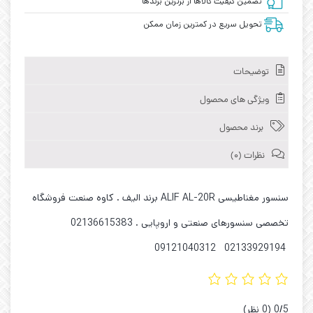
تضمین کیفیت کالاها از برترین برندها
تحویل سریع در کمترین زمان ممکن
توضیحات
ویژگی های محصول
برند محصول
نظرات (0)
سنسور مغناطیسی ALIF AL-20R برند الیف . کاوه صنعت فروشگاه
تخصصی سنسورهای صنعتی و اروپایی . 02136615383
02133929194 09121040312
‫0/5
‫(0 نظر)