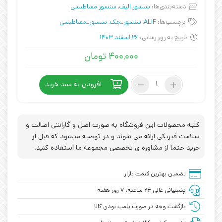
دسته‌بندی‌ها:
سنسور الیف
,
سنسور مغناطیسی
برچسب‌ها:
ALIF
,
سنسور_جک
,
سنسور_مغناطیسی
تاریخ به روز رسانی:
26 اسفند 1403
۴۰۰,۰۰۰
تومان
سنسور
افزودن به سبد خرید
مغناطیسی
ALIF
AL-
20R
کلیه محصولات این فروشگاه به صورت اصل و گارانتی اصالت و
عدد
سلامت فیزیکی ارائه می شوند و در توصیه میشود که قبل از
خرید حتما از مشاوره ی تخصصی مجموعه ما استفاده کنید.
تضمین بهترین قیمت بازار
پشتیبانی عالی ۲۴ ساعته، ۷ روز هفته
بازگشت وجه در صورت پلمپ بودن کالا