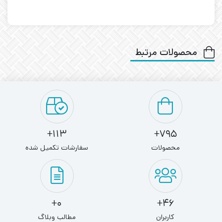
محصولات مرتبط
113+
795+
محصولات
سفارشات تکمیل شده
0+
46+
کاربران
مطالب وبلاگ