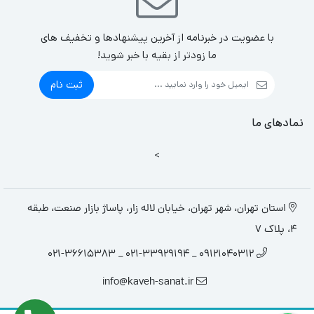
با عضویت در خبرنامه از آخرین پیشنهادها و تخفیف های
ما زودتر از بقیه با خبر شوید!
ثبت نام
نمادهای ما
>
استان تهران، شهر تهران، خیابان لاله زار، پاساژ بازار صنعت، طبقه
4، پلاک 7
09121040312 _ 021-33929194 _ 021-36615383
info@kaveh-sanat.ir