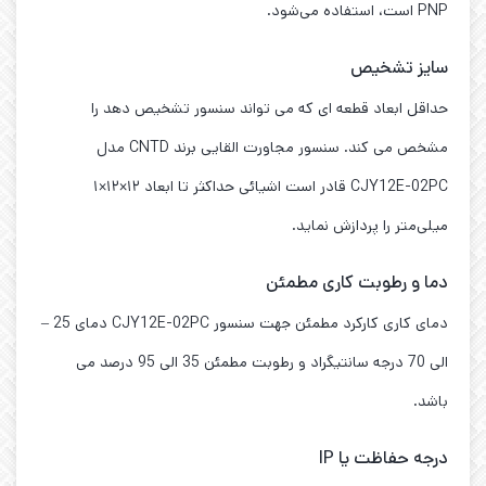
PNP است، استفاده می‌شود.
سایز تشخیص
حداقل ابعاد قطعه ای که می تواند سنسور تشخیص دهد را
مشخص می کند. سنسور مجاورت القایی برند CNTD مدل
CJY12E-02PC قادر است اشیائی حداکثر تا ابعاد ۱۲×۱۲×۱
میلی‌متر را پردازش نماید.
دما و رطوبت کاری مطمئن
دمای کاری کارکرد مطمئن جهت سنسور CJY12E-02PC دمای 25 –
الی 70 درجه سانتیگراد و رطوبت مطمئن 35 الی 95 درصد می
باشد.
درجه حفاظت یا IP