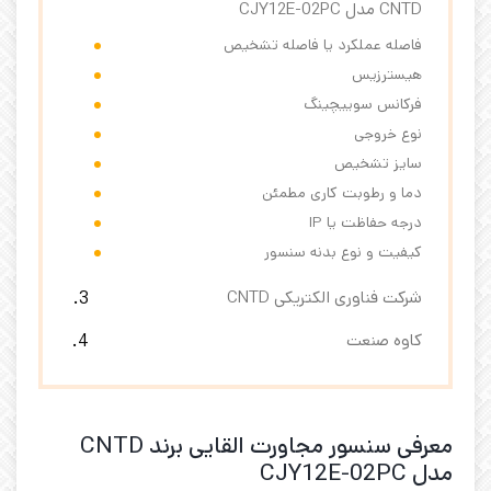
CNTD مدل CJY12E-02PC
فاصله عملکرد یا فاصله تشخیص
هیسترزیس
فرکانس سوییچینگ
نوع خروجی
سایز تشخیص
دما و رطوبت کاری مطمئن
درجه حفاظت یا IP
کیفیت و نوع بدنه سنسور
شرکت فناوری الکتریکی CNTD
کاوه صنعت
معرفی سنسور مجاورت القایی برند CNTD
مدل CJY12E-02PC