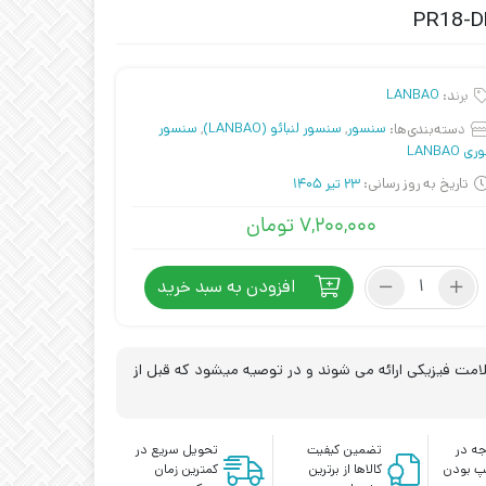
برند:
LANBAO
دسته‌بندی‌ها:
سنسور
,
سنسور لنبائو (LANBAO)
,
سنسور
ری LANBAO
تاریخ به روز رسانی:
23 تیر 1405
۷,۲۰۰,۰۰۰
تومان
سنسور
افزودن به سبد خرید
فوتوالکتریک
LANBAO
مدل
PR18-
مت فیزیکی ارائه می شوند و در توصیه میشود که قبل از
DM3DPR-
E2
عدد
ه در
تضمین کیفیت
تحویل سریع در
پ بودن
کالاها از برترین
کمترین زمان