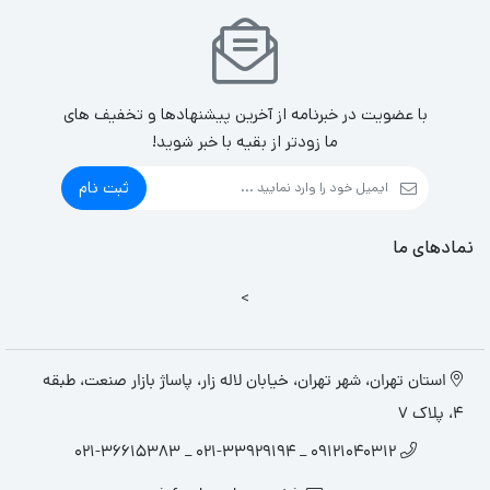
با عضویت در خبرنامه از آخرین پیشنهادها و تخفیف های
ما زودتر از بقیه با خبر شوید!
ثبت نام
نمادهای ما
>
استان تهران، شهر تهران، خیابان لاله زار، پاساژ بازار صنعت، طبقه
4، پلاک 7
09121040312 _ 021-33929194 _ 021-36615383