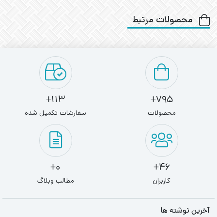
محصولات مرتبط
113+
795+
محصولات
سفارشات تکمیل شده
0+
46+
کاربران
مطالب وبلاگ
آخرین نوشته ها