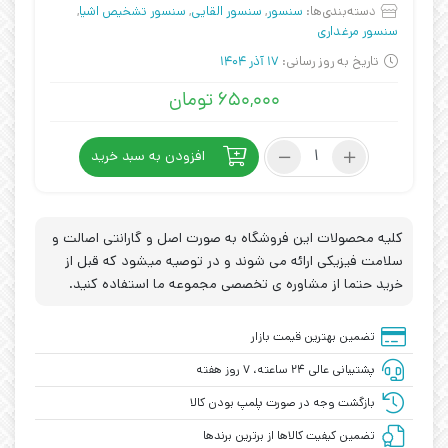
دسته‌بندی‌ها:
سنسور
,
سنسور القایی
,
سنسور تشخیص اشیا
,
سنسور مرغداری
تاریخ به روز رسانی:
17 آذر 1404
۶۵۰,۰۰۰
تومان
سنسور
افزودن به سبد خرید
القایی
PR08-
2DP3
عدد
کلیه محصولات این فروشگاه به صورت اصل و گارانتی اصالت و
سلامت فیزیکی ارائه می شوند و در توصیه میشود که قبل از
خرید حتما از مشاوره ی تخصصی مجموعه ما استفاده کنید.
تضمین بهترین قیمت بازار
پشتیبانی عالی ۲۴ ساعته، ۷ روز هفته
بازگشت وجه در صورت پلمپ بودن کالا
تضمین کیفیت کالاها از برترین برندها