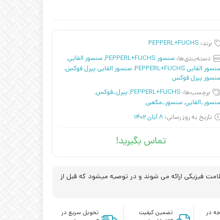
برند:
PEPPERL+FUCHS
دسته‌بندی‌ها:
سنسور PEPPERL+FUCHS
,
سنسور القایی
,
سور القایی PEPPERL+FUCHS
,
سنسور القایی پپرل فوکس
,
نسور پپرل فوکس
برچسب‌ها:
PEPPERL+FUCHS
,
پپرل_فوکس
,
نسور_القایی
,
سنسور_مکعبی
تاریخ به روز رسانی:
8 آبان 1402
تماس بگیرید!
مت فیزیکی ارائه می شوند و در توصیه میشود که قبل از
ه در
تضمین کیفیت
تحویل سریع در