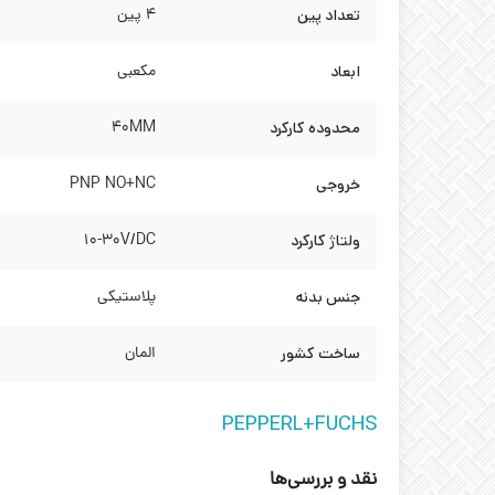
تعداد پین
4 پین
ابعاد
مکعبی
محدوده کارکرد
40MM
خروجی
PNP NO+NC
ولتاژ کارکرد
10-30V/DC
جنس بدنه
پلاستیکی
ساخت کشور
المان
PEPPERL+FUCHS
نقد و بررسی‌ها