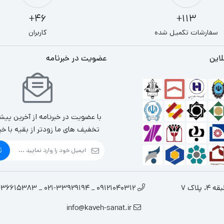
46+
113+
سفارشات تکمیل شده
کاربران
لاین
عضویت در خبرنامه
با عضویت در خبرنامه از آخرین پیش
تخفیف های ما زودتر از بقیه با خب
ث
لاک 7
09121040312 _ 021-33929194 _ 021-36615383
info@kaveh-sanat.ir