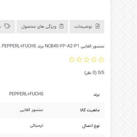
توضیحات
ویژگی های محصول
ب
سنسور القایی NCB40-FP-A2-P1 برند PEPPERL+FUCHS . کاوه صنعت فروشگاه تخصصی سنسورهای صنعتی و اروپایی 02133929194 02136615383 09121040312
‫0/5
‫(0 نظر)
برند
PEPPERL+FUCHS
ماهیت کالا
سنسور القایی
نوع اتصال
ترمینالی