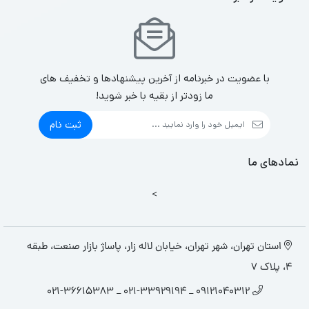
با عضویت در خبرنامه از آخرین پیشنهادها و تخفیف های
ما زودتر از بقیه با خبر شوید!
ثبت نام
نمادهای ما
>
استان تهران، شهر تهران، خیابان لاله زار، پاساژ بازار صنعت، طبقه
4، پلاک 7
09121040312 _ 021-33929194 _ 021-36615383