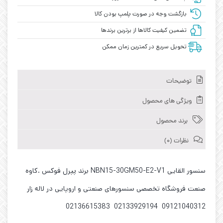
بازگشت وجه در صورت پلمپ بودن کالا
تضمین کیفیت کالاها از برترین برندها
تحویل سریع در کمترین زمان ممکن
توضیحات
ویژگی های محصول
برند محصول
نظرات (0)
سنسور القایی NBN15-30GM50-E2-V1 برند پپرل فوکس .کاوه
صنعت فروشگاه تخصصی سنسورهای صنعتی و اروپایی در لاله زار
09121040312 02133929194 02136615383