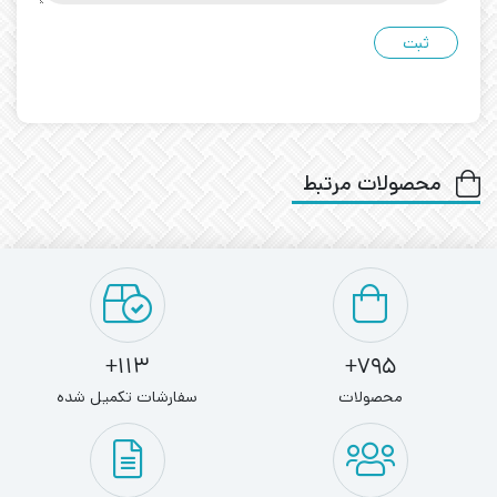
محصولات مرتبط
113+
795+
محصولات
سفارشات تکمیل شده