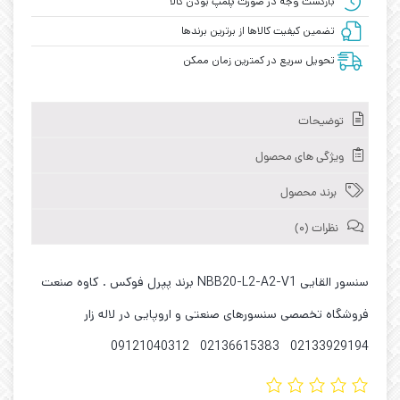
بازگشت وجه در صورت پلمپ بودن کالا
تضمین کیفیت کالاها از برترین برندها
تحویل سریع در کمترین زمان ممکن
توضیحات
ویژگی های محصول
برند محصول
نظرات (0)
سنسور القایی NBB20-L2-A2-V1 برند پپرل فوکس . کاوه صنعت
فروشگاه تخصصی سنسورهای صنعتی و اروپایی در لاله زار
02133929194 02136615383 09121040312