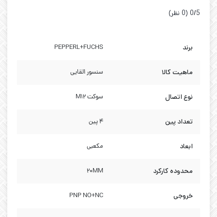
‫0/5
‫(0 نظر)
برند
PEPPERL+FUCHS
ماهیت کالا
سنسور القایی
نوع اتصال
سوکت M12
تعداد پین
4 پین
ابعاد
مکعبی
محدوده کارکرد
20MM
خروجی
PNP NO+NC