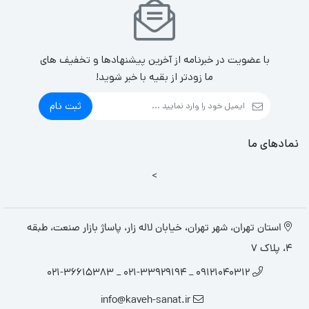
با عضویت در خبرنامه از آخرین پیشنهادها و تخفیف های
ما زودتر از بقیه با خبر شوید!
ثبت نام
نمادهای ما
>
استان تهران، شهر تهران، خیابان لاله زار، پاساژ بازار صنعت، طبقه
4، پلاک 7
09121040312 _ 021-33929194 _ 021-36615383
info@kaveh-sanat.ir