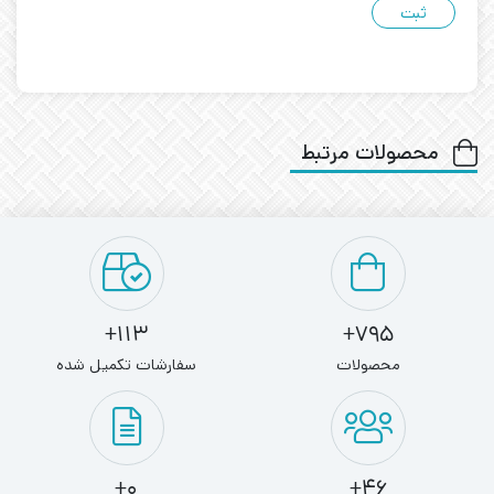
محصولات مرتبط
113+
795+
محصولات
سفارشات تکمیل شده
0+
46+